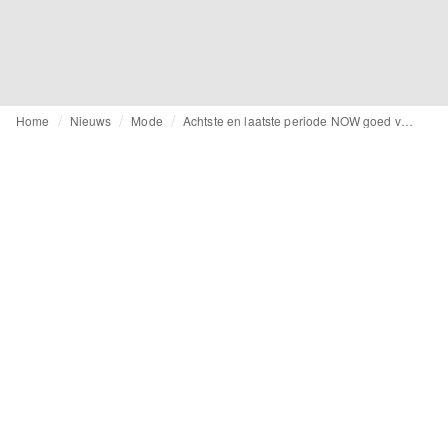
Home
Nieuws
Mode
Achtste en laatste periode NOW goed voor 31.000 aanvragen: een na laagste aantal tot nu toe