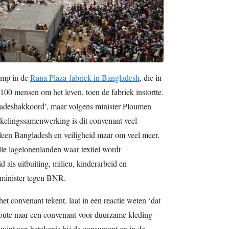
amp in de
Rana Plaza-fabriek in Bangladesh
, die in
00 mensen om het leven, toen de fabriek instortte.
adeshakkoord’, maar volgens minister Ploumen
elingssamenwerking is dit convenant veel
lleen Bangladesh en veiligheid maar om veel meer.
le lagelonenlanden waar textiel wordt
d als uitbuiting, milieu, kinderarbeid en
 minister tegen BNR.
het convenant tekent, laat in een reactie weten ‘dat
 route naar een convenant voor duurzame kleding-
 wint aan betekenis bij de consument en in de