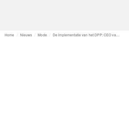
Home
Nieuws
Mode
De implementatie van het DPP: CEO van Renoon over uitdagingen en voordelen