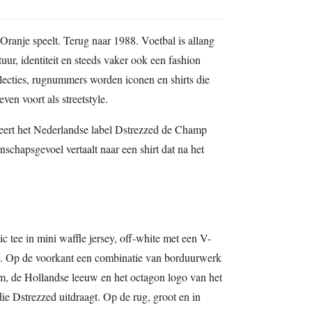
Oranje speelt. Terug naar 1988. Voetbal is allang
tuur, identiteit en steeds vaker ook een fashion
llecties, rugnummers worden iconen en shirts die
ven voort als streetstyle.
ert het Nederlandse label Dstrezzed de Champ
nschapsgevoel vertaalt naar een shirt dat na het
c tee in mini waffle jersey, off-white met een V-
uw. Op de voorkant een combinatie van borduurwerk
m, de Hollandse leeuw en het octagon logo van het
e Dstrezzed uitdraagt. Op de rug, groot en in