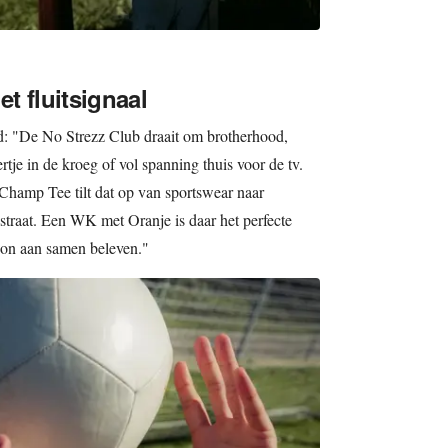
t fluitsignaal
d: "De No Strezz Club draait om brotherhood,
tje in de kroeg of vol spanning thuis voor de tv.
e Champ Tee tilt dat op van sportswear naar
 straat. Een WK met Oranje is daar het perfecte
toon aan samen beleven."