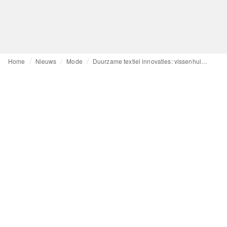
Home
Nieuws
Mode
Duurzame textiel innovaties: vissenhuid nieuw uitgangspunt in milieuvriendelijke mode?