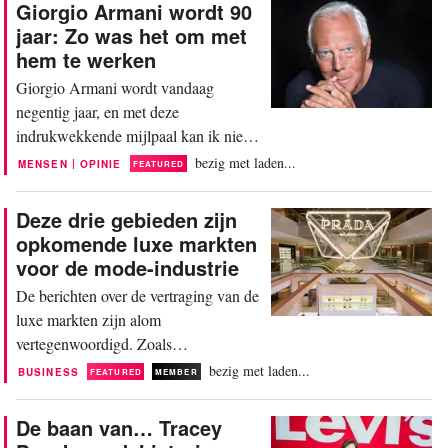
Giorgio Armani wordt 90
naarmate winkels evolueren, moeten
jaar: Zo was het om met
ze zich meer richten op een-op-
hem te werken
eenverbindingen en ervaringsaspecten.
Giorgio Armani wordt vandaag
Nikki Baird, VP Strategy...
negentig jaar, en met deze
indrukwekkende mijlpaal kan ik niet
anders dan terugdenken aan mijn tijd
bezig met laden...
|
MENSEN
OPINIE
FEATURED
als damesmodeontwerper in zijn team
aan het begin van het nieuwe
Deze drie gebieden zijn
millennium. Ik arriveerde op mijn
opkomende luxe markten
vijfentwintigste op het hoofdkantoor
voor de mode-industrie
van Armani. Ik had net mijn
De berichten over de vertraging van de
masteropleiding aan Central Saint
luxe markten zijn alom
Martins in Londen...
vertegenwoordigd. Zoals
FashionUnited eerder heeft gemeld, is
bezig met laden...
BUSINESS
FEATURED
MEMBER
de omzet van Gucci in het eerste
kwartaal van 2024 met 20 procent
De baan van… Tracey
gedaald, vooral door een vertraging in