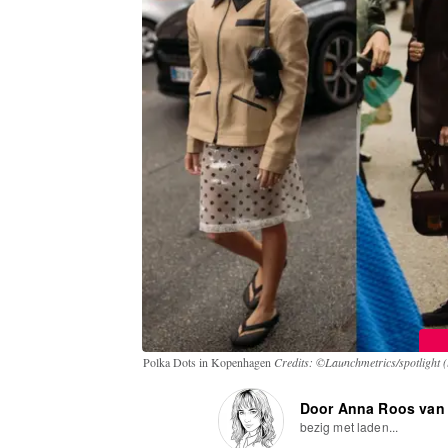
Polka Dots in Kopenhagen
Credits: ©Launchmetrics/spotlight 
Door Anna Roos van
bezig met laden...