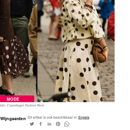
MODE
(left); Copenhagen Fashion Week
Dit artikel is ook beschikbaar in:
Engels
 Wijngaarden