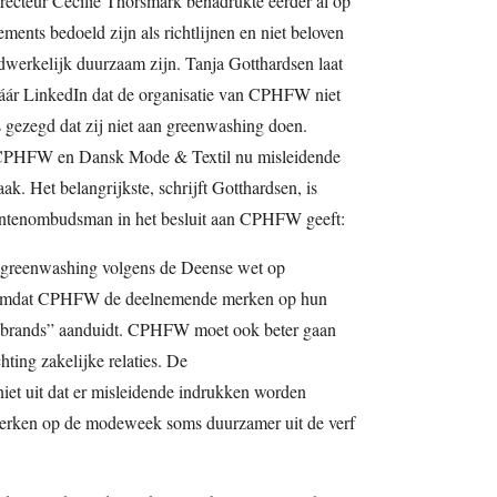
recteur Cecilie Thorsmark benadrukte eerder al op
ements bedoeld zijn als richtlijnen en niet beloven
erkelijk duurzaam zijn. Tanja Gotthardsen laat
op háár LinkedIn dat de organisatie van CPHFW niet
s gezegd dat zij niet aan greenwashing doen.
 CPHFW en Dansk Mode & Textil nu misleidende
ak. Het belangrijkste, schrijft Gotthardsen, is
entenombudsman in het besluit aan CPHFW geeft:
greenwashing volgens de Deense wet op
e omdat CPHFW de deelnemende merken op hun
on brands” aanduidt. CPHFW moet ook beter gaan
hting zakelijke relaties. De
t uit dat er misleidende indrukken worden
rken op de modeweek soms duurzamer uit de verf