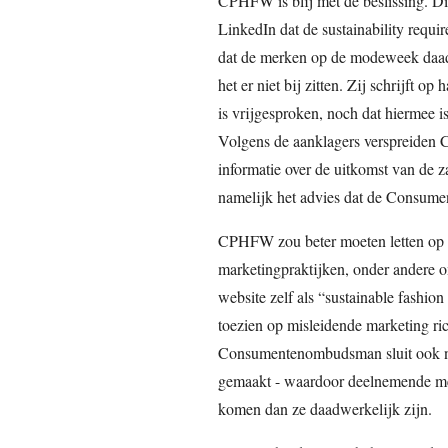
CPHFW is blij met de beslissing. Di
LinkedIn dat de sustainability requir
dat de merken op de modeweek daadw
het er niet bij zitten. Zij schrijft 
is vrijgesproken, noch dat hiermee i
Volgens de aanklagers verspreiden
informatie over de uitkomst van de za
namelijk het advies dat de Consum
CPHFW zou beter moeten letten op 
marketingpraktijken, onder ander
website zelf als “sustainable fashi
toezien op misleidende marketing ric
Consumentenombudsman sluit ook nie
gemaakt - waardoor deelnemende me
komen dan ze daadwerkelijk zijn.