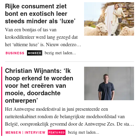
FashionUnited. Na twee jaar bouwen
Rijke consument ziet
aan haar platform, en ruim 75 reizende
bont en exotisch leer
kledingruil-pop-ups, vond ze genoeg
steeds minder als ‘luxe’
bewijs om de formule van een
Van een bontjas of tas van
permanent honk te voorzien. Op de...
krokodillenleer werd lang gezegd dat
het ‘ultieme luxe’ is. Nieuw onderzoek
van Collective Fashion Justice (CFJ)
bezig met laden...
BUSINESS
MEMBER
suggereert dat dit plaatje niet meer
klopt. In het rapport ‘Wildlife
Christian Wijnants: ‘Ik
Exploitation is Not Luxurious’ valt te
hoop erkend te worden
lezen dat maar liefst 95 procent van de
voor het creëren van
ondervraagde topverdieners in
mooie, doordachte
Londen, Parijs en New York...
ontwerpen’
Het Antwerpse modefestival in juni presenteerde een
rariteitenkabinet rondom de belangrijkste modehoofdstad van
België, oorspronkelijk gevormd door de Antwerpse Zes. De stad
is tevens de thuisbasis van commerciële merken met een heldere
bezig met laden...
|
MENSEN
INTERVIEW
FEATURED
huisstijl, Christian Wijnants is zo'n gevestigde naam. Knitwear is