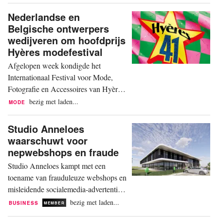
je specialiteit en één van de redenen...
Nederlandse en
Belgische ontwerpers
wedijveren om hoofdprijs
Hyères modefestival
Afgelopen week kondigde het
Internationaal Festival voor Mode,
Fotografie en Accessoires van Hyères
de 41e editie aan, die van 15 tot en met
bezig met laden...
MODE
18 oktober plaatsvindt. Op de shortlist
Mode staan onder meer de
Studio Anneloes
Nederlandse Rachel Luurssen en de
waarschuwt voor
Belgische Matil Vanlint. Rachel
nepwebshops en fraude
Luurssen Rachel Luurssen studeerde
Studio Anneloes kampt met een
in 2023 af in Fashion Design aan
toename van frauduleuze webshops en
ArtEZ...
misleidende socialemedia-advertenties
die misbruik maken van haar
bezig met laden...
BUSINESS
MEMBER
merkidentiteit. Oplichters gebruiken de