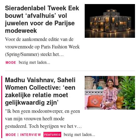
naam, de huisstijl en het
Sieradenlabel Tweek Eek
beeldmateriaal van het merk om
bouwt ‘afvalhuis’ vol
consumenten te misleiden. Omdat dit
juwelen voor de Parijse
landelijk vaker voorkomt, roept het
modeweek
merk op om alert te zijn. Fraudeurs
Voor de aankomende editie van de
kiezen een...
vrouwenmode op Paris Fashion Week
(Spring/Summer) steekt het
Nederlandse sieradenmerk Tweek Eek
bezig met laden...
MODE
de handen diep in de zakken. Via een
persbericht kondigt het de bouw van
Madhu Vaishnav, Saheli
een installatie aan, gemaakt van oud
Women Collective: ‘een
constructiebouwmateriaal.
zakelijke relatie moet
Armbanden, ringen en kettingen zijn
gelijkwaardig zijn’
eveneens uit industrieel restmateriaal...
"Ik ben geen modeontwerper, en geen
van mijn vrouwen heeft mode
gestudeerd. Toch begrijpen we het vak
heel goed, het zit in ons DNA." Langs
bezig met laden...
|
MODE
INTERVIEW
FEATURED