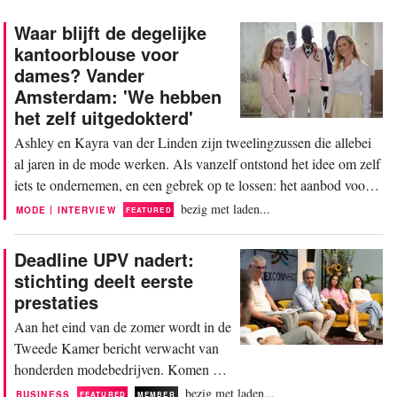
Waar blijft de degelijke
kantoorblouse voor
dames? Vander
Amsterdam: 'We hebben
het zelf uitgedokterd'
Ashley en Kayra van der Linden zijn tweelingzussen die allebei
al jaren in de mode werken. Als vanzelf ontstond het idee om zelf
iets te ondernemen, en een gebrek op te lossen: het aanbod voor
op kantoor acceptabele damesblousen was te klein. "Op de
bezig met laden...
|
MODE
INTERVIEW
FEATURED
herenafdeling zagen we wel blouses met stevige kragen en
manchetknopen, details die liefde voor...
Deadline UPV nadert:
stichting deelt eerste
prestaties
Aan het eind van de zomer wordt in de
Tweede Kamer bericht verwacht van
honderden modebedrijven. Komen ze
uit de verf met de 'UPV Textiel', de
bezig met laden...
BUSINESS
FEATURED
MEMBER