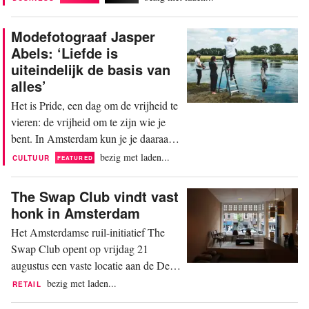
wet die hen verantwoordelijk maakt
voor de afvalfase van hun kleding?
Modefotograaf Jasper
Om aan de verplichtingen te voldoen,
Abels: ‘Liefde is
kozen de meeste merken voor een
uiteindelijk de basis van
lidmaatschap bij een collectieve
alles’
producentenorganisatie (PRO)....
Het is Pride, een dag om de vrijheid te
vieren: de vrijheid om te zijn wie je
bent. In Amsterdam kun je je daaraan
laten herinneren door de Pride Art
bezig met laden...
CULTUUR
FEATURED
Route te wandelen, met onder andere
de pop-up-expo van Jasper Abels in
The Swap Club vindt vast
het Pulitzer: Velvet Scars – A
honk in Amsterdam
Kingdom of Courage. FashionUnited
Het Amsterdamse ruil-initiatief The
sprak de fotograaf over de serie en de
Swap Club opent op vrijdag 21
thematiek rondom...
augustus een vaste locatie aan de De
Clercqstraat 66–68 in Amsterdam, zo
bezig met laden...
RETAIL
meldt oprichter Gökçe İliklier aan