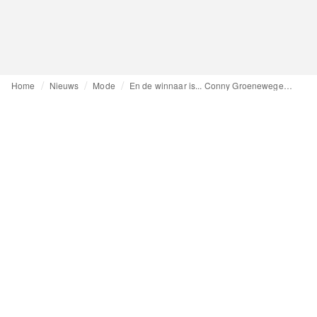
Home
Nieuws
Mode
En de winnaar is... Conny Groenewegen, Mercedes-Benz Dutch Fashion Awards 2011