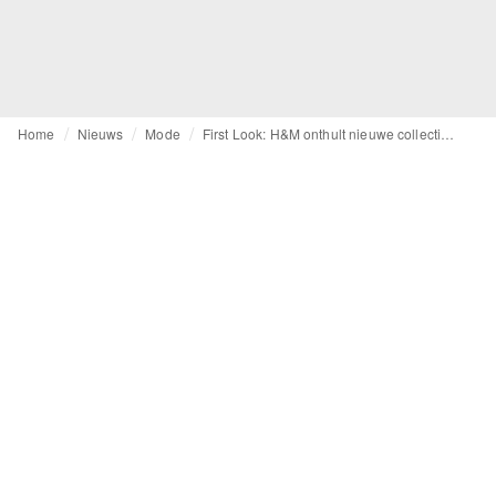
Home
Nieuws
Mode
First Look: H&M onthult nieuwe collectie met Stella McCartney