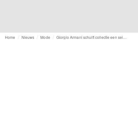
Home
Nieuws
Mode
Giorgio Armani schuift collectie een seizoen door: “Het modesysteem moet vertragen”