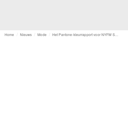
Home
Nieuws
Mode
Het Pantone-kleurrapport voor NYFW SS25 is geïnspireerd op de natuur