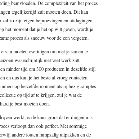
leding beïnvloeden. De complexiteit van het proces
dingen tegelijkertijd zult moeten doen. Dit kan
 zal zo zijn eigen beproevingen en uitdagingen
p het moment dat je het op wilt geven, wordt je
izame proces als sneeuw voor de zon vergeten.
n ervan moeten overtuigen om met je samen te
seizoen waarschijnlijk niet veel werk zult
en minder tijd om 300 producten in dezelfde stijl
en en dus kun je het beste al vroeg contacten
 immers op hetzelfde moment als jij bezig samples
ollectie op tijd af te krijgen, zul je wat de
hard je best moeten doen.
drijven werkt, is de kans groot dat er dingen mis
roces verloopt dan ook perfect. Met sommige
erwijl andere fouten rampzalig uitpakken en de