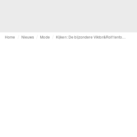
Home
Nieuws
Mode
Kijken: De bijzondere Viktor&Rolf tentoonstelling in München