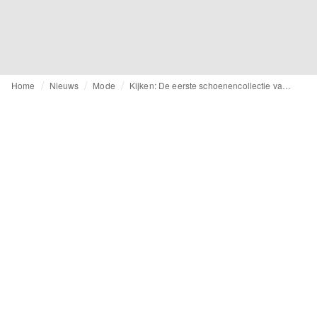
Home
Nieuws
Mode
Kijken: De eerste schoenencollectie van Denham the Jeanmaker