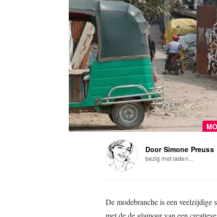
MO
Door Simone Preuss
bezig met laden...
De modebranche is een veelzijdige s
met de de glamour van een creatieve 