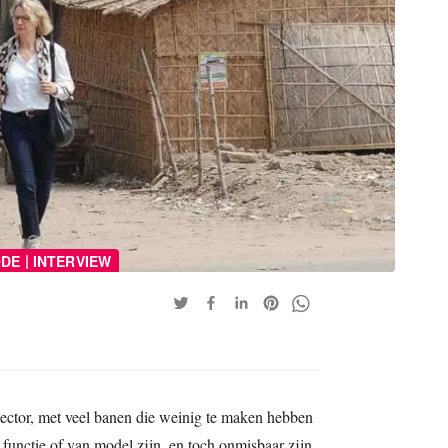
|
DE
INTERVIEW
ector, met veel banen die weinig te maken hebben
functie of van model zijn, en toch onmisbaar zijn.