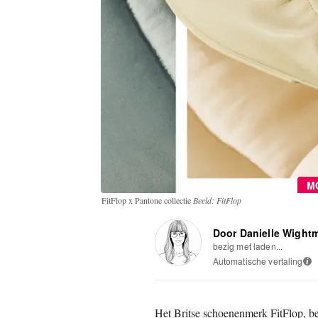
M
FitFlop x Pantone collectie
Beeld: FitFlop
Door Danielle Wight
bezig met laden...
Automatische vertaling
i
Het Britse schoenenmerk FitFlop, 