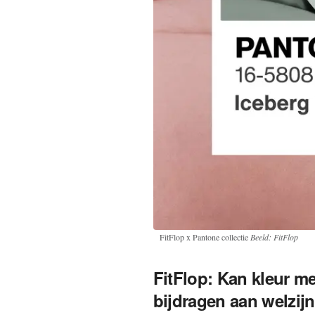
FitFlop x Pantone collectie
Beeld: FitFlop
FitFlop: Kan kleur me
bijdragen aan welzij