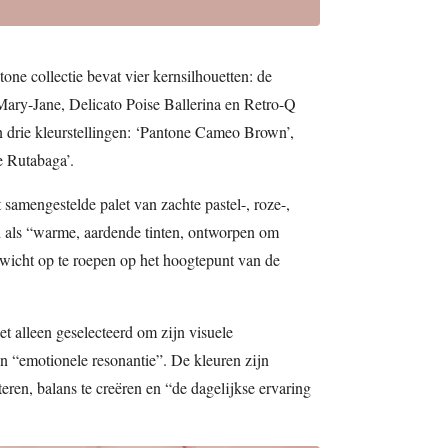
one collectie bevat vier kernsilhouetten: de
Mary-Jane, Delicato Poise Ballerina en Retro-Q
n drie kleurstellingen: ‘Pantone Cameo Brown’,
e Rutabaga’.
t samengestelde palet van zachte pastel-, roze-,
rd als “warme, aardende tinten, ontworpen om
wicht op te roepen op het hoogtepunt van de
iet alleen geselecteerd om zijn visuele
n “emotionele resonantie”. De kleuren zijn
ren, balans te creëren en “de dagelijkse ervaring