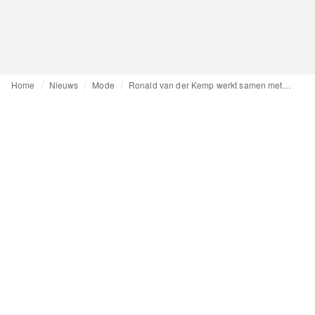
Home
Nieuws
Mode
Ronald van der Kemp werkt samen met Filling Pieces voor haute couture looks