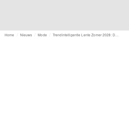
Home
Nieuws
Mode
Trendintelligentie Lente Zomer 2028: De opkomst van gestructureerde helderheid