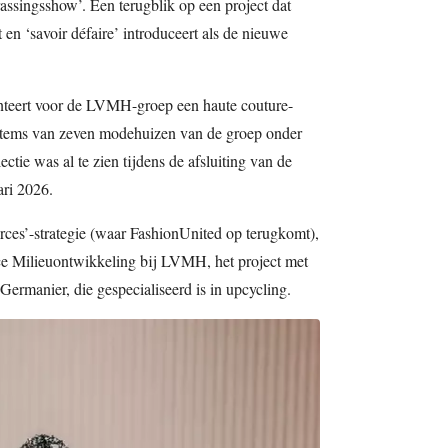
ssingsshow’. Een terugblik op een project dat
 en ‘savoir défaire’ introduceert als de nieuwe
nteert voor de LVMH-groep een haute couture-
 items van zeven modehuizen van de groep onder
ctie was al te zien tijdens de afsluiting van de
ari 2026.
rces’-strategie (waar FashionUnited op terugkomt),
ice Milieuontwikkeling bij LVMH, het project met
rmanier, die gespecialiseerd is in upcycling.