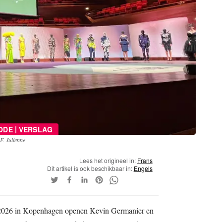
|
ODE
VERSLAG
F. Julienne
Lees het origineel in:
Frans
Dit artikel is ook beschikbaar in:
Engels
 2026 in Kopenhagen openen Kevin Germanier en