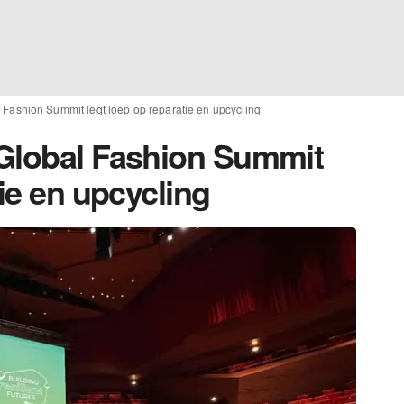
 Fashion Summit legt loep op reparatie en upcycling
 Global Fashion Summit
tie en upcycling