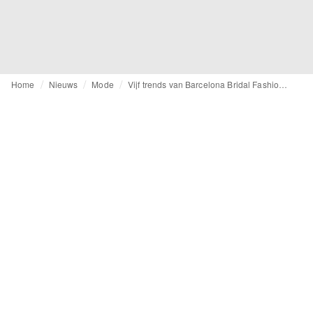
Home
Nieuws
Mode
Vijf trends van Barcelona Bridal Fashion Week 2026: silhouetten, volumes en stijlen in een veelzijdig universum