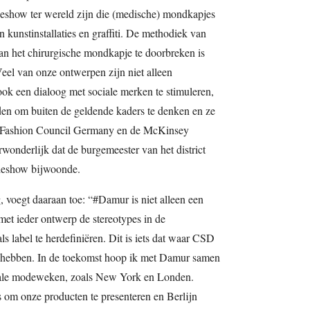
deshow ter wereld zijn die (medische) mondkapjes
n kunstinstallaties en graffiti. De methodiek van
n het chirurgische mondkapje te doorbreken is
eel van onze ontwerpen zijn niet alleen
k een dialoog met sociale merken te stimuleren,
n om buiten de geldende kaders te denken en ze
de Fashion Council Germany en de McKinsey
rwonderlijk dat de burgemeester van het district
deshow bijwoonde.
oegt daaraan toe: “#Damur is niet alleen een
 met ieder ontwerp de stereotypes in de
s label te herdefiniëren. Dit is iets dat waar CSD
n hebben. In de toekomst hoop ik met Damur samen
onale modeweken, zoals New York en Londen.
 om onze producten te presenteren en Berlijn