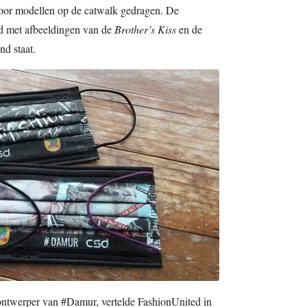
door modellen op de catwalk gedragen. De
d met afbeeldingen van de
Brother’s Kiss
en de
nd staat.
ontwerper van #Damur, vertelde FashionUnited in