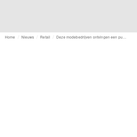
Home
Nieuws
Retail
Deze modebedrijven ontvingen een publieksprijs tijdens de Shopping Awards 2022