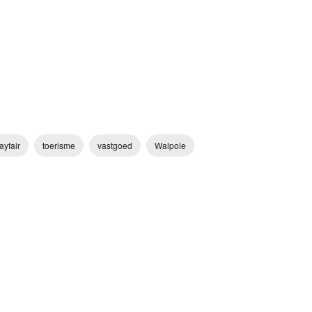
ayfair
toerisme
vastgoed
Walpole