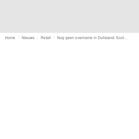
Home
Nieuws
Retail
Nog geen overname in Duitsland: Scotch & Soda winkels sluiten eind augustus