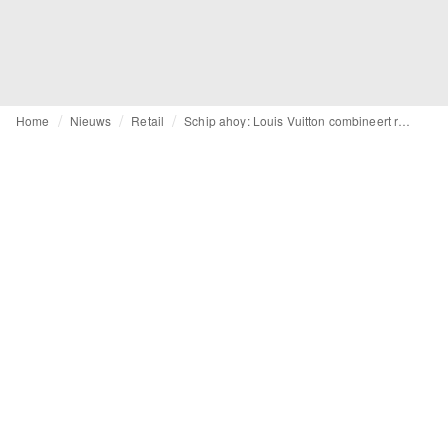
Home
Nieuws
Retail
Schip ahoy: Louis Vuitton combineert retail, café en tentoonstelling in nep cruiseschip