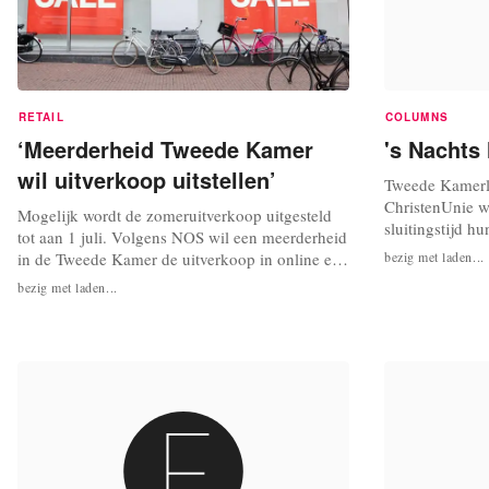
RETAIL
COLUMNS
‘Meerderheid Tweede Kamer
's Nachts 
wil uitverkoop uitstellen’
Tweede Kamerli
ChristenUnie w
Mogelijk wordt de zomeruitverkoop uitgesteld
sluitingstijd hu
tot aan 1 juli. Volgens NOS wil een meerderheid
aan Nu.nl weten
in de Tweede Kamer de uitverkoop in online en
bezig met laden...
energie kunnen 
fysieke non-foodwinkels tijdelijk verbieden om
bezig met laden...
regel voor mind
kleinere ondernemers te steunen. Een definitief
moeten bedrijv
uitsluitsel is er momenteel nog niet. Het kabinet
als de laatste 
bekijkt de opties voor een verbod voor de
uitverkoop, aldus...