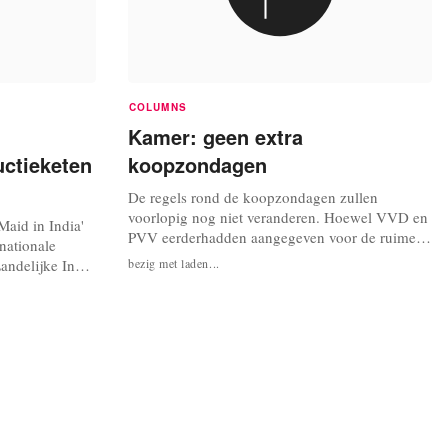
COLUMNS
Kamer: geen extra
uctieketen
koopzondagen
De regels rond de koopzondagen zullen
voorlopig nog niet veranderen. Hoewel VVD en
Maid in India'
PVV eerderhadden aangegeven voor de ruimere
nationale
openstelling van winkelzondagen te zijn en de
ndelijke India
bezig met laden...
VVD zelfs de slogan ‘Shoppen is ook
dat de
zondagsrust’ promootte, hebben de partijen toch
d-Indiase
tegen een voorstel van D66 en GroenLinks
lecht zijn,
gestemd. De oppositiepartijen wilden dat...
ie aangenomen.
spraken te...