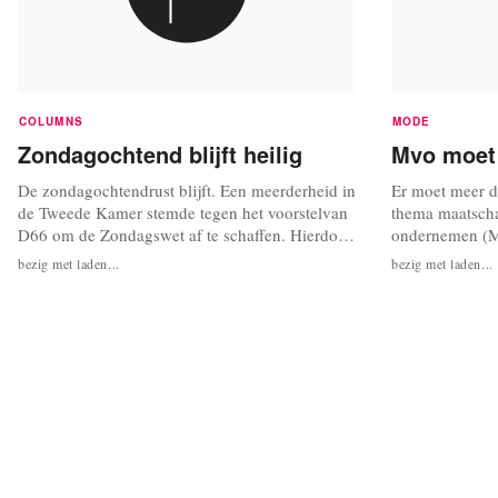
COLUMNS
MODE
Zondagochtend blijft heilig
Mvo moet 
De zondagochtendrust blijft. Een meerderheid in
Er moet meer d
de Tweede Kamer stemde tegen het voorstelvan
thema maatscha
D66 om de Zondagswet af te schaffen. Hierdoor
ondernemen (M
blijft het verboden om op zondag voor één uur
het debat over
bezig met laden...
bezig met laden...
’s middags bijeenkomsten te organiseren die
gehouden in d
niet-religieus zijn. Gerard Schouw, kamerlid
Tweede Kamer 
voor D66 had het voorstel tot afschaffing van de
transparantie 
Zondagswet ingediend....
organisaties al
opereren. Om di