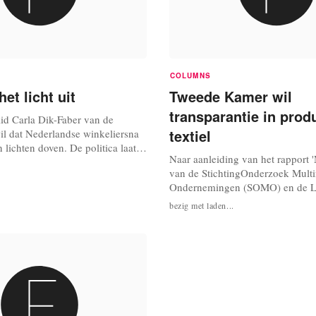
COLUMNS
het licht uit
Tweede Kamer wil
transparantie in prod
d Carla Dik-Faber van de
textiel
il dat Nederlandse winkeliersna
n lichten doven. De politica laat
Naar aanleiding van het rapport '
 dat detaillisten zo flink wat
van de StichtingOnderzoek Multi
besparen. In Frankrijk is de
Ondernemingen (SOMO) en de La
er licht al ingegaan. Vanaf 1 juli
Werkgroep (LIW), waaruit bleek 
en de binnenverlichting uit doen
bezig met laden...
arbeidsomstandigheden in de Zui
werknemer...
kledingindustrie nog steeds zeer s
heeft de Tweede Kamer een mot
De motie draagt de regering op af