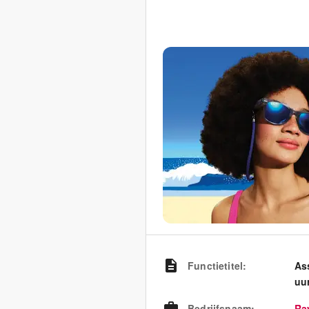
Functietitel
:
As
uu
Bedrijfsnaam
:
Ra