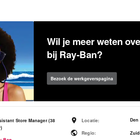
Wil je meer weten ov
bij Ray-Ban?
Bezoek de werkgeverspagina
Den
sistant Store Manager (38
Locatie
:
r)
Regio
:
Zuid
y-Ban