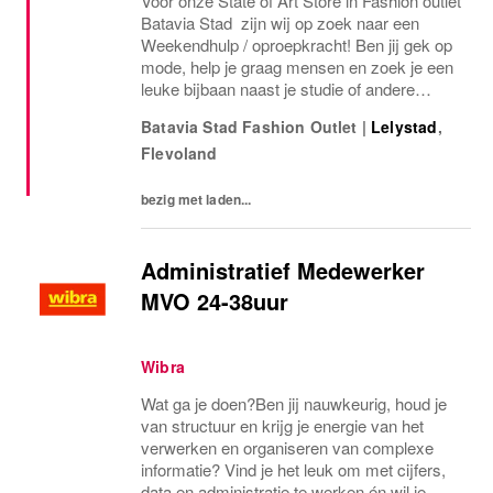
Voor onze State of Art Store in Fashion outlet
Batavia Stad zijn wij op zoek naar een
Weekendhulp / oproepkracht! Ben jij gek op
mode, help je graag mensen en zoek je een
leuke bijbaan naast je studie of andere
bezigheden? Dan zijn wij op zoek naar jou!
Batavia Stad Fashion Outlet
|
Lelystad
,
Voor onze Store in Batavia Stad Fashion...
Flevoland
bezig met laden...
Administratief Medewerker
MVO 24-38uur
Wibra
Wat ga je doen?Ben jij nauwkeurig, houd je
van structuur en krijg je energie van het
verwerken en organiseren van complexe
informatie? Vind je het leuk om met cijfers,
data en administratie te werken én wil je