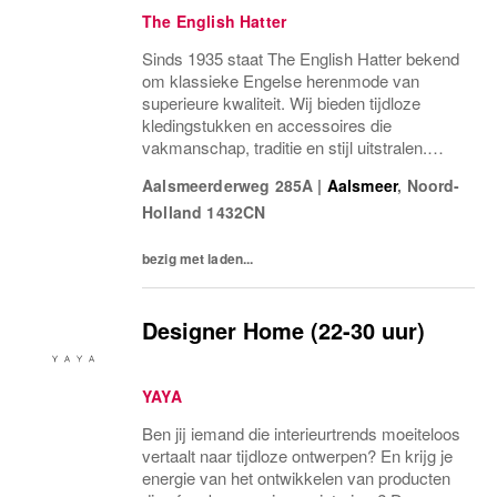
The English Hatter
Sinds 1935 staat The English Hatter bekend
om klassieke Engelse herenmode van
superieure kwaliteit. Wij bieden tijdloze
kledingstukken en accessoires die
vakmanschap, traditie en stijl uitstralen.
Onze klanten waarderen onze persoonlijke
Aalsmeerderweg 285A
|
Aalsmeer
,
Noord-
service en uitgebreide collectie.
Holland
1432CN
bezig met laden...
Designer Home (22-30 uur)
YAYA
Ben jij iemand die interieurtrends moeiteloos
vertaalt naar tijdloze ontwerpen? En krijg je
energie van het ontwikkelen van producten