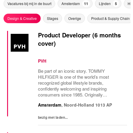
Vacatures bij mij in de buurt
Amsterdam
11
Lijnden
5
Hi
Design & Creative
Stages
Overige
Product & Supply Chain
Product Developer (6 months
cover)
PVH
Be part of an iconic story. TOMMY
HILFIGER is one of the world’s most
recognized global lifestyle brands,
confidently welcoming and inspiring
consumers since 1985. Originally
established in New York City and infused
Amsterdam
,
Noord-Holland
1013 AP
with the vibrant spirit of Am...
bezig met laden...