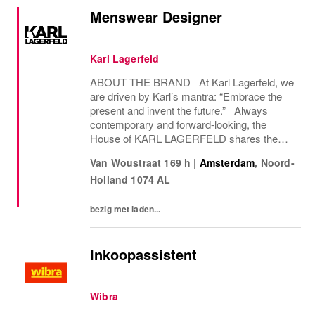
Menswear Designer
Karl Lagerfeld
ABOUT THE BRAND At Karl Lagerfeld, we
are driven by Karl’s mantra: “Embrace the
present and invent the future.” Always
contemporary and forward-looking, the
House of KARL LAGERFELD shares the
creative vision and design aesthetic of its
Van Woustraat 169 h
|
Amsterdam
,
Noord-
iconic founder, Karl Lagerfeld. We are the
Holland
1074 AL
only fashion...
bezig met laden...
Inkoopassistent
Wibra