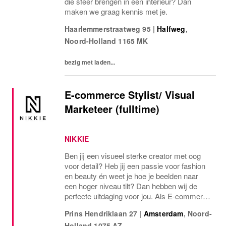
die sfeer brengen in een interieur? Dan
maken we graag kennis met je.
Haarlemmerstraatweg 95
|
Halfweg
,
Noord-Holland
1165 MK
bezig met laden...
E-commerce Stylist/ Visual
Marketeer (fulltime)
NIKKIE
Ben jij een visueel sterke creator met oog
voor detail? Heb jij een passie voor fashion
en beauty én weet je hoe je beelden naar
een hoger niveau tilt? Dan hebben wij de
perfecte uitdaging voor jou. Als E-commerce
Stylist/ Visual Marketeer bij NIKKIE/ N
Prins Hendriklaan 27
|
Amsterdam
,
Noord-
BRANDS krijg jij de kans om jouw talenten
Holland
1075 AZ