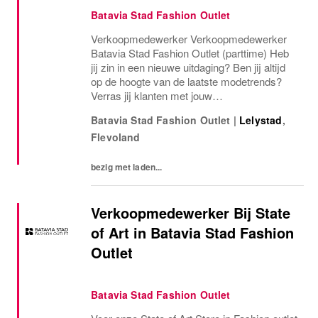
Batavia Stad Fashion Outlet
Verkoopmedewerker Verkoopmedewerker
Batavia Stad Fashion Outlet (parttime) Heb
jij zin in een nieuwe uitdaging? Ben jij altijd
op de hoogte van de laatste modetrends?
Verras jij klanten met jouw
servicegerichtheid en het beste stijladvies?
Batavia Stad Fashion Outlet
|
Lelystad
,
Dan ben jij degene die wij zoeken! Jouw
Flevoland
werkdag als...
bezig met laden...
Verkoopmedewerker Bij State
of Art in Batavia Stad Fashion
Outlet
Batavia Stad Fashion Outlet