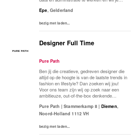
bijdragen aan een duurzamere organisatie?
Epe
,
Gelderland
Dan zijn wij op zoek naar jou!Als...
bezig met laden...
Designer Full Time
Pure Path
Ben jij die creatieve, gedreven designer die
altijd op de hoogte is van de laatste trends in
fashion en lifestyle? Dan zoeken wij jou!
Voor ons team zijn wij op zoek naar een
ambitieuze, out-of-the-box denkende
designer die onze collecties naar een hoger
Pure Path
|
Stammerkamp 8
|
Diemen
,
niveau tilt.
Noord-Holland
1112 VH
bezig met laden...