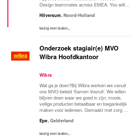
Design teammates across EMEA. You will
work collaboratively with Product
Hilversum
,
Noord-Holland
Management and Development teams, as
well as Global Graphics,...
bezig met laden...
Onderzoek stagiair(e) MVO
Wibra Hoofdkantoor
Wibra
Wat ga je doen?Bij Wibra werken we vanuit
ons MVO-beleid ‘Samen Vooruit’. We willen
blijven doen waar we goed in zijn: mooie,
veilige producten betaalbaar en toegankelijk
maken voor iedereen. Gemaakt met zorg en
met aandacht voor mens en milieu.Onze
Epe
,
Gelderland
afdeling MVO & Kwaliteit bestaat uit zes...
bezig met laden...