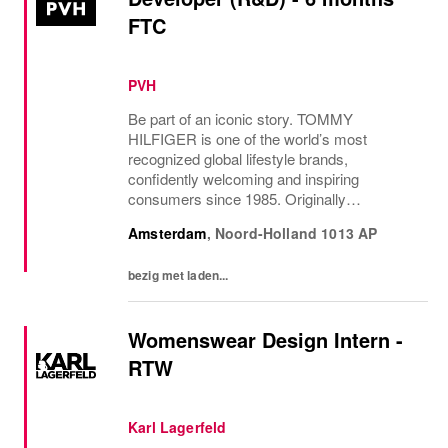
FTC
PVH
Be part of an iconic story. TOMMY
HILFIGER is one of the world’s most
recognized global lifestyle brands,
confidently welcoming and inspiring
consumers since 1985. Originally
established in New York City and infused
Amsterdam
,
Noord-Holland
1013 AP
with the vibrant spirit of Am...
bezig met laden...
Womenswear Design Intern -
RTW
Karl Lagerfeld