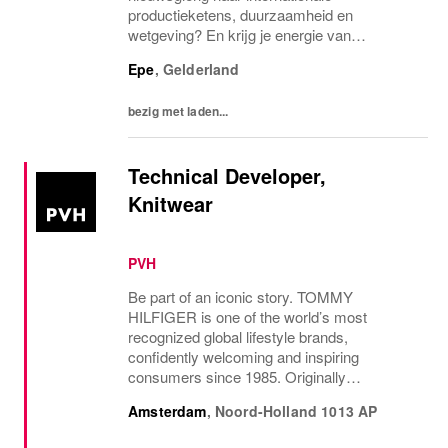
productieketens, duurzaamheid en
wetgeving? En krijg je energie van
samenwerken met leveranciers en collega's
Epe
,
Gelderland
om duurzame verbeteringen te realiseren?
Dan zijn wij op zoek naar...
bezig met laden...
Technical Developer,
Knitwear
PVH
Be part of an iconic story. TOMMY
HILFIGER is one of the world’s most
recognized global lifestyle brands,
confidently welcoming and inspiring
consumers since 1985. Originally
established in New York City and infused
Amsterdam
,
Noord-Holland
1013 AP
with the vibrant spirit of Am...