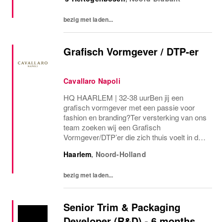
bezig met laden...
Grafisch Vormgever / DTP-er
Cavallaro Napoli
HQ HAARLEM | 32-38 uurBen jij een
grafisch vormgever met een passie voor
fashion en branding?Ter versterking van ons
team zoeken wij een Grafisch
Vormgever/DTP’er die zich thuis voelt in de
wereld van fashion en lifestyle en het leuk
Haarlem
,
Noord-Holland
vindt om in een hechte, informele omgeving
mee te bouwen aan...
bezig met laden...
Senior Trim & Packaging
Developer (R&D) - 6 months