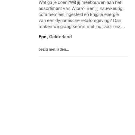
Wat ga je doen?Wil jij meebouwen aan het
assortiment van Wibra? Ben jij nauwkeurig,
commercieel ingesteld en krijg je energie
van een dynamische retailomgeving? Dan
maken we graag kennis met jou.Door onze
groei zijn we op zoek naar meerdere Inkoop
Epe
,
Gelderland
Assistenten. Afhankelijk van jouw ervaring,...
bezig met laden...