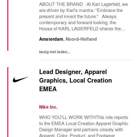
ABOUT THE BRAND At Karl Lagerfeld, we
are driven by Karl’s mantra: “Embrace the
present and invent the future.” Always
contemporary and forward-looking, the
House of KARL LAGERFELD shares the
creative vision and design aesthetic of its
Amsterdam
,
Noord-Holland
iconic founder, Karl Lagerfeld. We are the
only fashion...
bezig met laden...
Lead Designer, Apparel
Graphics, Local Creation
EMEA
Nike Inc.
WHO YOU’LL WORK WITHThis role reports
to the EMEA Local Creation Apparel Graphic
Design Manager and partners closely with
Apparel, Color, Product, and Footwear