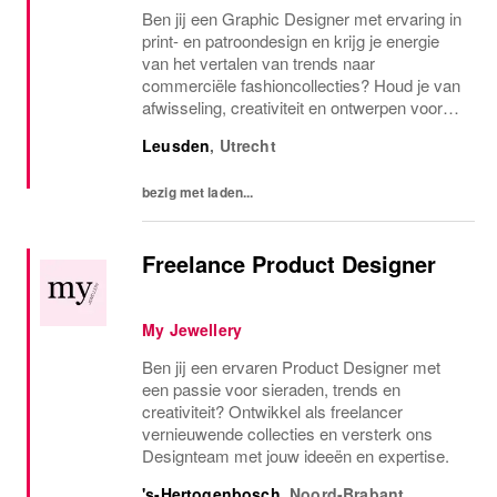
Ben jij een Graphic Designer met ervaring in
print- en patroondesign en krijg je energie
van het vertalen van trends naar
commerciële fashioncollecties? Houd je van
afwisseling, creativiteit en ontwerpen voor
verschillende klanten en retailers? Dan
Leusden
,
Utrecht
maken we graag kennis met je. Bij Fashion
Linq...
bezig met laden...
Freelance Product Designer
My Jewellery
Ben jij een ervaren Product Designer met
een passie voor sieraden, trends en
creativiteit? Ontwikkel als freelancer
vernieuwende collecties en versterk ons
Designteam met jouw ideeën en expertise.
's-Hertogenbosch
,
Noord-Brabant