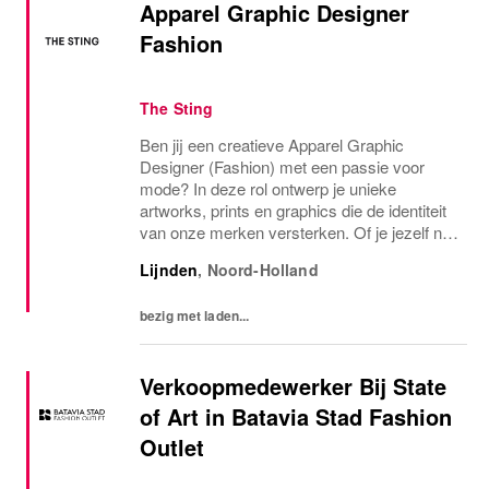
Apparel Graphic Designer
Fashion
The Sting
Ben jij een creatieve Apparel Graphic
Designer (Fashion) met een passie voor
mode? In deze rol ontwerp je unieke
artworks, prints en graphics die de identiteit
van onze merken versterken. Of je jezelf nu
een Fashion Graphic Designer, Print
Lijnden
,
Noord-Holland
Designer of Graphic Designer Fashion
noemt: als jij...
bezig met laden...
Verkoopmedewerker Bij State
of Art in Batavia Stad Fashion
Outlet