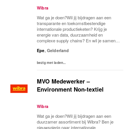
Wibra
Wat ga je doen?Wil jij bijdragen aan een
transparante en toekomstbestendige
internationale productieketen? Krijg je
energie van data, duurzaamheid en
complexe supply chains? En wil je samen
met leveranciers over de hele wereld
Epe
,
Gelderland
bouwen aan volledige ketentransparantie?
Dan zijn wij op zoek naar...
bezig met laden...
MVO Medewerker –
Environment Non-textiel
Wibra
Wat ga je doen?Wil jij bijdragen aan een
duurzamer assortiment bij Wibra? Ben je
nieuwsgierig naar internationale