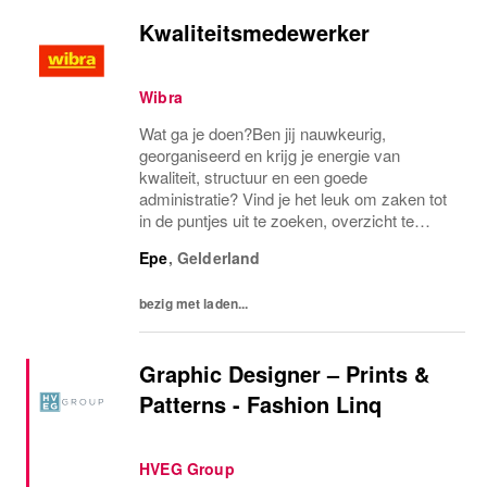
Kwaliteitsmedewerker
Wibra
Wat ga je doen?Ben jij nauwkeurig,
georganiseerd en krijg je energie van
kwaliteit, structuur en een goede
administratie? Vind je het leuk om zaken tot
in de puntjes uit te zoeken, overzicht te
houden en ervoor te zorgen dat alles klopt?
Epe
,
Gelderland
Dan zijn wij op zoek naar jou!Als
Kwaliteitsmedewerker maak...
bezig met laden...
Graphic Designer – Prints &
Patterns - Fashion Linq
HVEG Group