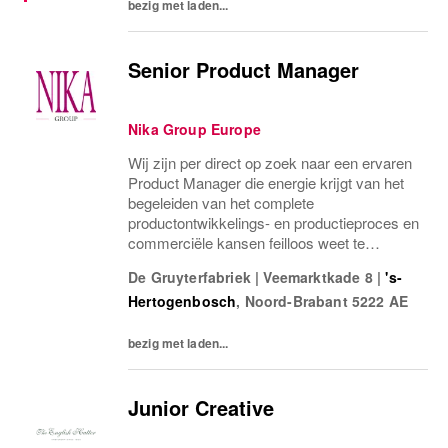
bezig met laden...
Senior Product Manager
Nika Group Europe
Wij zijn per direct op zoek naar een ervaren
Product Manager die energie krijgt van het
begeleiden van het complete
productontwikkelings- en productieproces en
commerciële kansen feilloos weet te
combineren met een scherp oog voor
De Gruyterfabriek
|
Veemarktkade 8
|
's-
kwaliteit, planning en klantrelaties.
Hertogenbosch
,
Noord-Brabant
5222 AE
bezig met laden...
Junior Creative