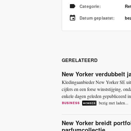
Categorie
:
Re
Datum geplaatst
:
bez
GERELATEERD
New Yorker verdubbelt j
Kledingaanbieder New Yorker SE uit 
cijfers en een forse winststijging, on
enkele dagen geleden gepubliceerd in
bijna 3,6 miljard euro,...
bezig met laden...
BUSINESS
MEMBER
New Yorker breidt portf
parfumcollectie