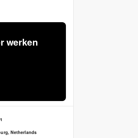
er werken
t
burg
,
Netherlands