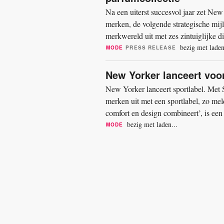
Na een uiterst succesvol jaar zet Ne
merken, de volgende strategische mijl
merkwereld uit met zes zintuiglijke di
positionering als een...
bezig met laden
MODE
PRESS RELEASE
New Yorker lanceert voo
New Yorker lanceert sportlabel. Met 
merken uit met een sportlabel, zo mel
comfort en design combineert’, is een 
sportcollectie van...
bezig met laden...
MODE