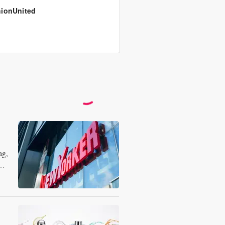
ionUnited
ag,