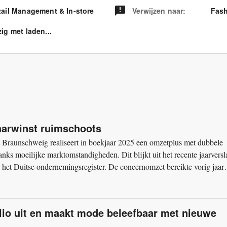
tail Management & In-store
Verwijzen naar
:
Fash
ig met laden...
aarwinst ruimschoots
Braunschweig realiseert in boekjaar 2025 een omzetplus met dubbele
danks moeilijke marktomstandigheden. Dit blijkt uit het recente jaarversl
 het Duitse ondernemingsregister. De concernomzet bereikte vorig jaar
olio uit en maakt mode beleefbaar met nieuwe