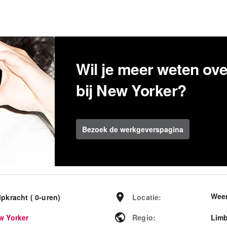
Wil je meer weten ov
bij New Yorker?
Bezoek de werkgeverspagina
Weer
pkracht ( 0-uren)
Locatie
:
w Yorker
Regio
:
Lim