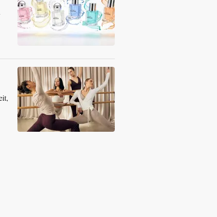
n
it,