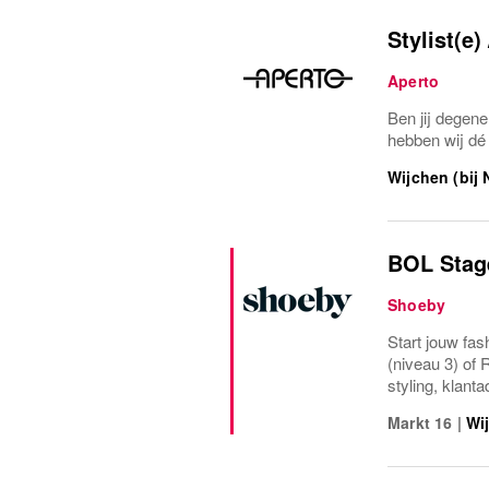
Stylist(e
Aperto
Ben jij degene
hebben wij dé 
Wijchen (bij
BOL Stage
Shoeby
Start jouw fas
(niveau 3) of 
styling, klant
Markt 16
|
Wi