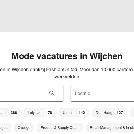
Mode vacatures in Wijchen
en in Wijchen dankzij FashionUnited. Meer dan 10.000 carrière 
werkvelden
Locatie
rdam
388
Lelystad
178
Utrecht
142
Den Haag
127
ages
Overige
Product & Supply Chain
Retail Management & In-st