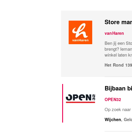
Store ma
vanHaren
Ben jij een St
brengt? Ieman
winkel laten k
Het Rond 13
Bijbaan b
OPEN32
Op zoek naar
Wijchen
,
Gel