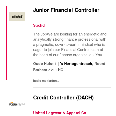
Junior Financial Controller
Stichd
The JobWe are looking for an energetic and
analytically strong finance professional with
a pragmatic, down-to-earth mindset who is
eager to join our Financial Control team at
the heart of our finance organization. You
have recently completed your degree in
Oude Hulst 1
|
's-Hertogenbosch
,
Noord-
Finance, Accounting or Business...
Brabant
5211 HC
bezig met laden...
Credit Controller (DACH)
United Legwear & Apparel Co.