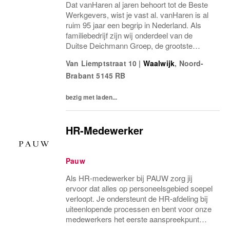
Dat vanHaren al jaren behoort tot de Beste
Werkgevers, wist je vast al. vanHaren is al
ruim 95 jaar een begrip in Nederland. Als
familiebedrijf zijn wij onderdeel van de
Duitse Deichmann Groep, de grootste
schoenenaanbieder ter wereld! De mensen
Van Liemptstraat 10
|
Waalwijk
,
Noord-
binnen vanHaren zorgen voor ons succes.
Brabant
5145 RB
Stap jij...
bezig met laden...
HR-Medewerker
Pauw
Als HR-medewerker bij PAUW zorg jij
ervoor dat alles op personeelsgebied soepel
verloopt. Je ondersteunt de HR-afdeling bij
uiteenlopende processen en bent voor onze
medewerkers het eerste aanspreekpunt
voor praktische HR-vragen. Geen dag is