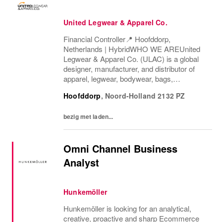
United Legwear & Apparel Co.
Financial Controller📍 Hoofddorp,
Netherlands | HybridWHO WE AREUnited
Legwear & Apparel Co. (ULAC) is a global
designer, manufacturer, and distributor of
apparel, legwear, bodywear, bags,
backpacks, headwear, and
Hoofddorp
,
Noord-Holland
2132 PZ
accessories.Founded in 1998, we partner
with some of the world’s most recognized...
bezig met laden...
Omni Channel Business
Analyst
Hunkemöller
Hunkemöller is looking for an analytical,
creative, proactive and sharp Ecommerce