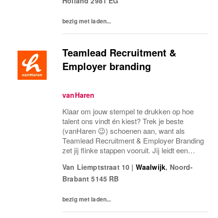
Holland
2981 EG
bezig met laden...
Teamlead Recruitment &
Employer branding
vanHaren
Klaar om jouw stempel te drukken op hoe
talent ons vindt én kiest? Trek je beste
(vanHaren 😉) schoenen aan, want als
Teamlead Recruitment & Employer Branding
zet jij flinke stappen vooruit. Jij leidt een
team van 2 recruitment specialisten als ook
Van Liemptstraat 10
|
Waalwijk
,
Noord-
1 stagiair en zorgt dat ons werkgeversmerk
Brabant
5145 RB
net zo...
bezig met laden...