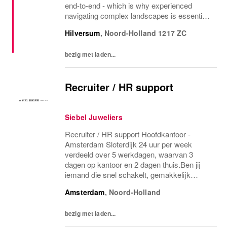
end‑to‑end - which is why experienced
navigating complex landscapes is essential.
You’re detail‑oriented and a strong problem
Hilversum
,
Noord-Holland
1217 ZC
solver, thriving in a fast‑paced retail...
bezig met laden...
Recruiter / HR support
Siebel Juweliers
Recruiter / HR support Hoofdkantoor -
Amsterdam Sloterdijk 24 uur per week
verdeeld over 5 werkdagen, waarvan 3
dagen op kantoor en 2 dagen thuis.Ben jij
iemand die snel schakelt, gemakkelijk
contact
Amsterdam
,
Noord-Holland
bezig met laden...