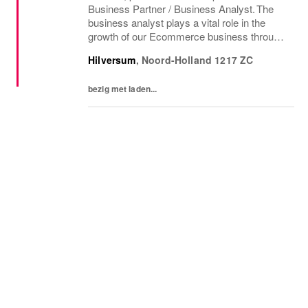
Business Partner / Business Analyst. The
business analyst plays a vital role in the
growth of our Ecommerce business through
creating insights, developing dashboards
Hilversum
,
Noord-Holland
1217 ZC
and challenging business leaders.
Functioning as...
bezig met laden...