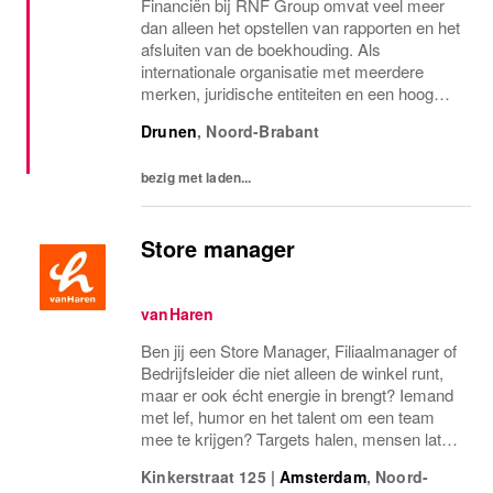
Financiën bij RNF Group omvat veel meer
dan alleen het opstellen van rapporten en het
afsluiten van de boekhouding. Als
internationale organisatie met meerdere
merken, juridische entiteiten en een hoog
transactievolume speelt de financiële
Drunen
,
Noord-Brabant
afdeling een belangrijke rol in het
ondersteunen van de...
bezig met laden...
Store manager
vanHaren
Ben jij een Store Manager, Filiaalmanager of
Bedrijfsleider die niet alleen de winkel runt,
maar er ook écht energie in brengt? Iemand
met lef, humor en het talent om een team
mee te krijgen? Targets halen, mensen laten
groeien en een winkel laten knallen, yes,
Kinkerstraat 125
|
Amsterdam
,
Noord-
please! Dan zoeken wij jou.Bij...