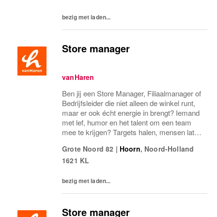
bezig met laden...
Store manager
vanHaren
Ben jij een Store Manager, Filiaalmanager of
Bedrijfsleider die niet alleen de winkel runt,
maar er ook écht energie in brengt? Iemand
met lef, humor en het talent om een team
mee te krijgen? Targets halen, mensen laten
groeien en een winkel laten knallen, yes,
Grote Noord 82
|
Hoorn
,
Noord-Holland
please! Dan zoeken wij jou.Bij...
1621 KL
bezig met laden...
Store manager