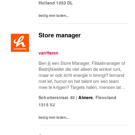
Holland
1053 DL
bezig met laden...
Store manager
vanHaren
Ben jij een Store Manager, Filiaalmanager of
Bedrijfsleider die niet alleen de winkel runt,
maar er ook écht energie in brengt? Iemand
met lef, humor en het talent om een team
mee te krijgen? Targets halen, mensen laten
groeien en een winkel laten knallen, yes,
Schutterstraat 40
|
Almere
,
Flevoland
please! Dan zoeken wij jou.Bij...
1315 VJ
bezig met laden...