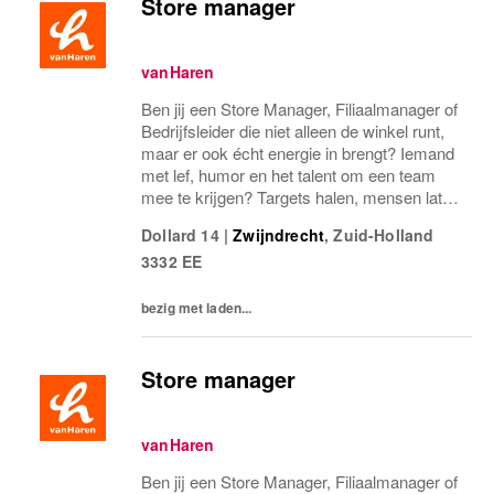
Store manager
vanHaren
Ben jij een Store Manager, Filiaalmanager of
Bedrijfsleider die niet alleen de winkel runt,
maar er ook écht energie in brengt? Iemand
met lef, humor en het talent om een team
mee te krijgen? Targets halen, mensen laten
groeien en een winkel laten knallen, yes,
Dollard 14
|
Zwijndrecht
,
Zuid-Holland
please! Dan zoeken wij jou.Bij...
3332 EE
bezig met laden...
Store manager
vanHaren
Ben jij een Store Manager, Filiaalmanager of