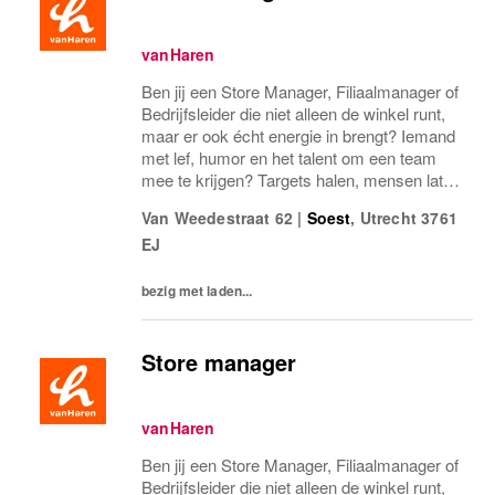
vanHaren
Ben jij een Store Manager, Filiaalmanager of
Bedrijfsleider die niet alleen de winkel runt,
maar er ook écht energie in brengt? Iemand
met lef, humor en het talent om een team
mee te krijgen? Targets halen, mensen laten
groeien en een winkel laten knallen, yes,
Van Weedestraat 62
|
Soest
,
Utrecht
3761
please! Dan zoeken wij jou.Bij...
EJ
bezig met laden...
Store manager
vanHaren
Ben jij een Store Manager, Filiaalmanager of
Bedrijfsleider die niet alleen de winkel runt,