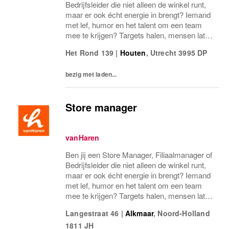
Bedrijfsleider die niet alleen de winkel runt,
maar er ook écht energie in brengt? Iemand
met lef, humor en het talent om een team
mee te krijgen? Targets halen, mensen laten
groeien en een winkel laten knallen, yes,
Het Rond 139
|
Houten
,
Utrecht
3995 DP
please! Dan zoeken wij jou.Bij...
bezig met laden...
Store manager
vanHaren
Ben jij een Store Manager, Filiaalmanager of
Bedrijfsleider die niet alleen de winkel runt,
maar er ook écht energie in brengt? Iemand
met lef, humor en het talent om een team
mee te krijgen? Targets halen, mensen laten
groeien en een winkel laten knallen, yes,
Langestraat 46
|
Alkmaar
,
Noord-Holland
please! Dan zoeken wij jou.Bij...
1811 JH