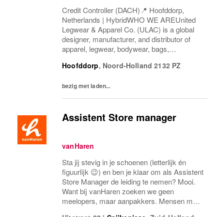
Credit Controller (DACH)📍 Hoofddorp,
Netherlands | HybridWHO WE AREUnited
Legwear & Apparel Co. (ULAC) is a global
designer, manufacturer, and distributor of
apparel, legwear, bodywear, bags,
backpacks, headwear, and
Hoofddorp
,
Noord-Holland
2132 PZ
accessories.Founded in 1998, we partner
with some of the world's most recognized...
bezig met laden...
Assistent Store manager
vanHaren
Sta jij stevig in je schoenen (letterlijk én
figuurlijk 😉) en ben je klaar om als Assistent
Store Manager de leiding te nemen? Mooi.
Want bij vanHaren zoeken we geen
meelopers, maar aanpakkers. Mensen met
energie, lef en een flinke dosis