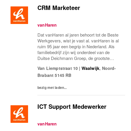
CRM Marketeer
vanHaren
Dat vanHaren al jaren behoort tot de Beste
Werkgevers, wist je vast al. vanHaren is al
ruim 95 jaar een begrip in Nederland. Als
familiebedrijf zijn wij onderdeel van de
Duitse Deichmann Groep, de grootste
schoenenaanbieder ter wereld! De mensen
Van Liemptstraat 10
|
Waalwijk
,
Noord-
binnen vanHaren zorgen voor ons succes.
Brabant
5145 RB
Stap jij...
bezig met laden...
ICT Support Medewerker
vanHaren