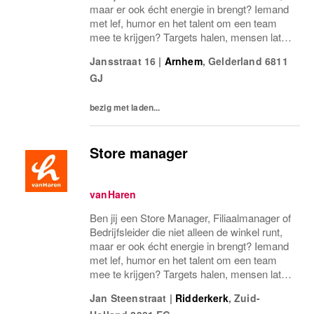
maar er ook écht energie in brengt? Iemand
met lef, humor en het talent om een team
mee te krijgen? Targets halen, mensen laten
groeien en een winkel laten knallen, yes,
Jansstraat 16
|
Arnhem
,
Gelderland
6811
please! Dan zoeken wij jou.Bij...
GJ
bezig met laden...
Store manager
vanHaren
Ben jij een Store Manager, Filiaalmanager of
Bedrijfsleider die niet alleen de winkel runt,
maar er ook écht energie in brengt? Iemand
met lef, humor en het talent om een team
mee te krijgen? Targets halen, mensen laten
groeien en een winkel laten knallen, yes,
Jan Steenstraat
|
Ridderkerk
,
Zuid-
please! Dan zoeken wij jou.Bij...