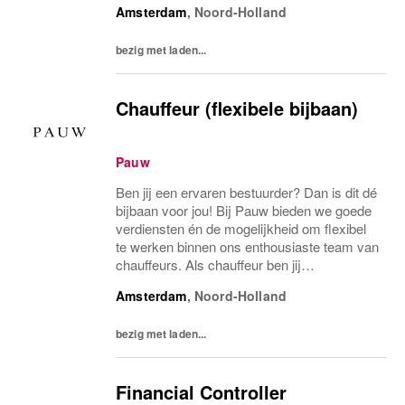
Amsterdam
,
Noord-Holland
hetzelfde. Je verwerkt personeelsmutaties,
bewaakt cont..
bezig met laden...
Chauffeur (flexibele bijbaan)
Pauw
Ben jij een ervaren bestuurder? Dan is dit dé
bijbaan voor jou! Bij Pauw bieden we goede
verdiensten én de mogelijkheid om flexibel
te werken binnen ons enthousiaste team van
chauffeurs. Als chauffeur ben jij
verantwoordelijk voor het correct en
Amsterdam
,
Noord-Holland
zorgvuldig bezorgen van onze goederen.
Vanuit ons...
bezig met laden...
Financial Controller