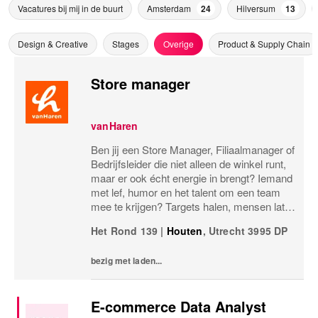
Vacatures bij mij in de buurt
Amsterdam
24
Hilversum
13
Design & Creative
Stages
Overige
Product & Supply Chain
Store manager
vanHaren
Ben jij een Store Manager, Filiaalmanager of
Bedrijfsleider die niet alleen de winkel runt,
maar er ook écht energie in brengt? Iemand
met lef, humor en het talent om een team
mee te krijgen? Targets halen, mensen laten
groeien en een winkel laten knallen, yes,
Het Rond 139
|
Houten
,
Utrecht
3995 DP
please! Dan zoeken wij jou.Bij...
bezig met laden...
E-commerce Data Analyst