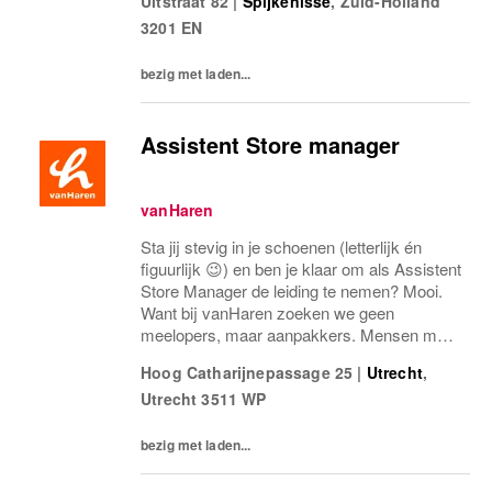
Uitstraat 82
|
Spijkenisse
,
Zuid-Holland
retailgevoel.Als Assistent Store Manager
3201 EN
ben jij de...
bezig met laden...
Assistent Store manager
vanHaren
Sta jij stevig in je schoenen (letterlijk én
figuurlijk 😉) en ben je klaar om als Assistent
Store Manager de leiding te nemen? Mooi.
Want bij vanHaren zoeken we geen
meelopers, maar aanpakkers. Mensen met
energie, lef en een flinke dosis
Hoog Catharijnepassage 25
|
Utrecht
,
retailgevoel.Als Assistent Store Manager
Utrecht
3511 WP
ben jij de...
bezig met laden...