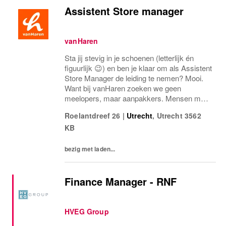
Assistent Store manager
vanHaren
Sta jij stevig in je schoenen (letterlijk én
figuurlijk 😉) en ben je klaar om als Assistent
Store Manager de leiding te nemen? Mooi.
Want bij vanHaren zoeken we geen
meelopers, maar aanpakkers. Mensen met
energie, lef en een flinke dosis
Roelantdreef 26
|
Utrecht
,
Utrecht
3562
retailgevoel.Als Assistent Store Manager
KB
ben jij de...
bezig met laden...
Finance Manager - RNF
HVEG Group