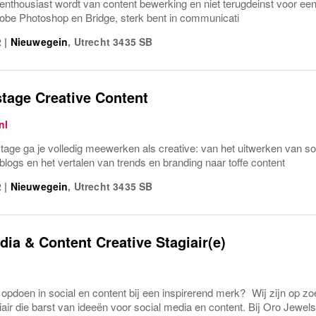
e enthousiast wordt van content bewerking en niet terugdeinst voor een 
dobe Photoshop en Bridge, sterk bent in communicati
2
|
Nieuwegein
,
Utrecht
3435 SB
tage Creative Content
nl
tage ga je volledig meewerken als creative: van het uitwerken van so
blogs en het vertalen van trends en branding naar toffe content
2
|
Nieuwegein
,
Utrecht
3435 SB
dia & Content Creative Stagiair(e)
ng opdoen in social en content bij een inspirerend merk? Wij zijn op 
iair die barst van ideeën voor social media en content. Bij Oro Jewel