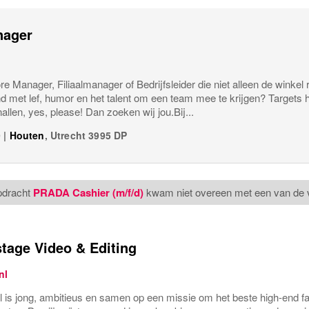
nager
ore Manager, Filiaalmanager of Bedrijfsleider die niet alleen de winkel 
d met lef, humor en het talent om een team mee te krijgen? Targets 
nallen, yes, please! Dan zoeken wij jou.Bij...
9
|
Houten
,
Utrecht
3995 DP
pdracht
PRADA Cashier (m/f/d)
kwam niet overeen met een van de 
tage Video & Editing
nl
nl is jong, ambitieus en samen op een missie om het beste high-end f