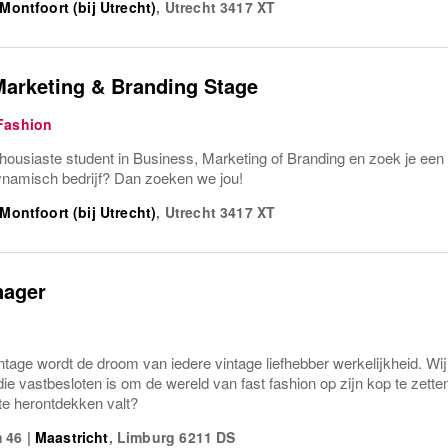
Montfoort (bij Utrecht)
,
Utrecht
3417 XT
Marketing & Branding Stage
Fashion
thousiaste student in Business, Marketing of Branding en zoek je een 
ynamisch bedrijf? Dan zoeken we jou!
Montfoort (bij Utrecht)
,
Utrecht
3417 XT
nager
Vintage wordt de droom van iedere vintage liefhebber werkelijkheid. Wij
ie vastbesloten is om de wereld van fast fashion op zijn kop te zett
te herontdekken valt?
 46
|
Maastricht
,
Limburg
6211 DS