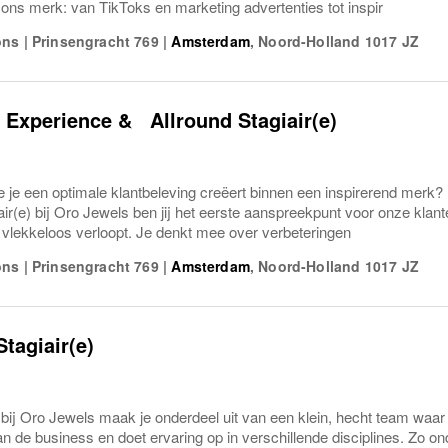
n ons merk: van TikToks en marketing advertenties tot inspir
ons
|
Prinsengracht 769
|
Amsterdam
,
Noord-Holland
1017 JZ
Experience & Allround Stagiair(e)
hoe je een optimale klantbeleving creëert binnen een inspirerend me
air(e) bij Oro Jewels ben jij het eerste aanspreekpunt voor onze klant
 vlekkeloos verloopt. Je denkt mee over verbeteringen
ons
|
Prinsengracht 769
|
Amsterdam
,
Noord-Holland
1017 JZ
Stagiair(e)
) bij Oro Jewels maak je onderdeel uit van een klein, hecht team waar 
n de business en doet ervaring op in verschillende disciplines. Zo ond