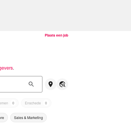
Plaats een job
gevers
.
emen
0
Enschede
0
ore
Sales & Marketing