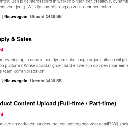
lanten. Ben jij geïnteresseerd in werken binnen een creatieve, dyna
ect voor jou ;). Wij zijn namelijk nog op zoek naar een entho
2
|
Nieuwegein
,
Utrecht
3435 SB
ply & Sales
nl
om ervaring op te doen in een dynamische, jonge organisatie en wil je
on platform? Winkelstraat.nl groeit hard en we zijn op zoek naar een e
s team komt versterken!
2
|
Nieuwegein
,
Utrecht
3435 SB
duct Content Upload (Full-time / Part-time)
nl
eatieve en gedreven student met een scherp oog voor detail? Wij zoe