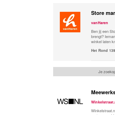
Store ma
vanHaren
Ben jij een St
brengt? Ieman
winkel laten k
Het Rond 13
Je zoeko
Meewerks
Winkelstraat.
Winkelstraat.