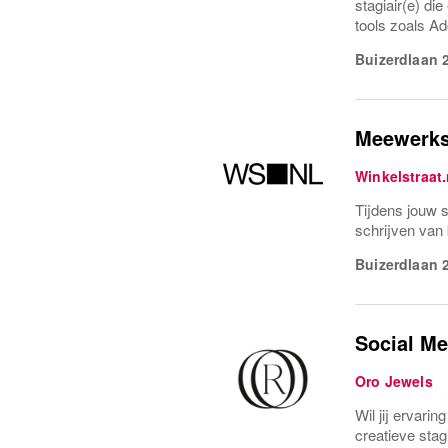
stagiair(e) di
tools zoals A
Buizerdlaan 
Meewerks
Winkelstraat.
Tijdens jouw s
schrijven van 
Buizerdlaan 
Social Me
Oro Jewels
Wil jij ervari
creatieve stag