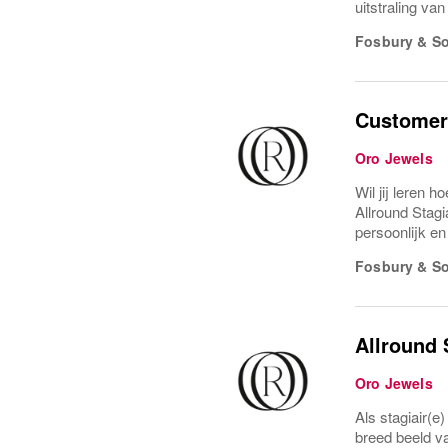
uitstraling va
Fosbury & S
Customer 
Oro Jewels
Wil jij leren 
Allround Stagi
persoonlijk en
Fosbury & S
Allround 
Oro Jewels
Als stagiair(e
breed beeld va