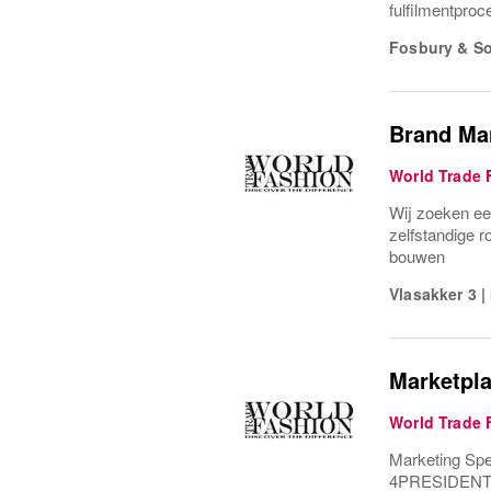
fulfilmentproc
Fosbury & S
Brand Ma
World Trade 
Wij zoeken ee
zelfstandige r
bouwen
Vlasakker 3
|
Marketpla
World Trade 
Marketing Spec
4PRESIDENT zo