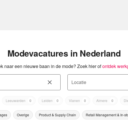
Modevacatures in Nederland
k naar een nieuwe baan in de mode? Zoek hier of
ontdek werk
Locatie
Leeuwarden
0
Leiden
0
Vianen
0
Almere
0
Di
ages
Overige
Product & Supply Chain
Retail Management & In-st