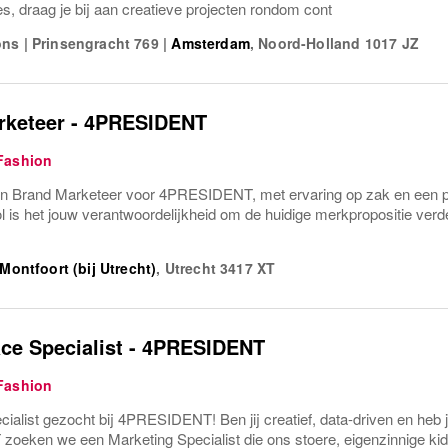
es, draag je bij aan creatieve projecten rondom cont
ons
|
Prinsengracht 769
|
Amsterdam
,
Noord-Holland
1017 JZ
rketeer - 4PRESIDENT
Fashion
n Brand Marketeer voor 4PRESIDENT, met ervaring op zak en een pa
ol is het jouw verantwoordelijkheid om de huidige merkpropositie verder
Montfoort (bij Utrecht)
,
Utrecht
3417 XT
ce Specialist - 4PRESIDENT
Fashion
ialist gezocht bij 4PRESIDENT! Ben jij creatief, data-driven en heb 
eken we een Marketing Specialist die ons stoere, eigenzinnige kid