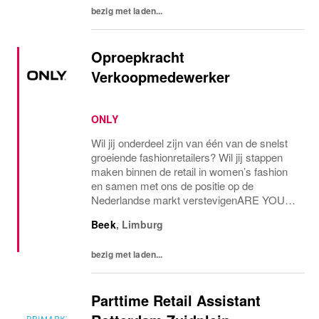
bezig met laden...
Oproepkracht
Verkoopmedewerker
ONLY
Wil jij onderdeel zijn van één van de snelst
groeiende fashionretailers? Wil jij stappen
maken binnen de retail in women’s fashion
en samen met ons de positie op de
Nederlandse markt verstevigenARE YOU
THE ONE AND ONLY?Voor onze ONLY
Beek
,
Limburg
Store in Beek zijn we op zoek naar een
flexibele...
bezig met laden...
Parttime Retail Assistant