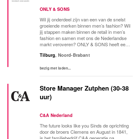
ONLY & SONS
Wil jij onderdeel zijn van een van de snelst
groeiende merken binnen men’s fashion? Wil
jij stappen maken binnen de retail in men’s
fashion en samen met ons de Nederlandse
markt veroveren? ONLY & SONS heeft een
spannende reis voor de boeg met daarbij
Tilburg
,
Noord-Brabant
veel kansen voor jou als...
bezig met laden...
Store Manager Zutphen (30-38
uur)
C&A Nederland
The future looks like you Sinds de oprichting
door de broers Clemens en August in 1841,
is het familiebedrijf C&A generatie na