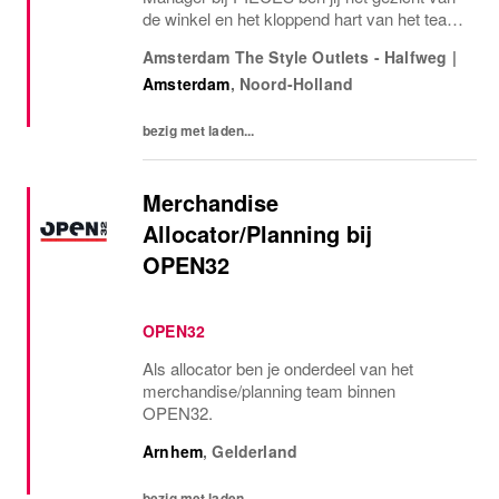
de winkel en het kloppend hart van het team.
Je coacht, motiveert en zorgt dat alles
Amsterdam The Style Outlets - Halfweg
|
soepel loopt, van sfeer en klantbeleving tot
Amsterdam
,
Noord-Holland
performance...
bezig met laden...
Merchandise
Allocator/Planning bij
OPEN32
OPEN32
Als allocator ben je onderdeel van het
merchandise/planning team binnen
OPEN32.
Arnhem
,
Gelderland
bezig met laden...