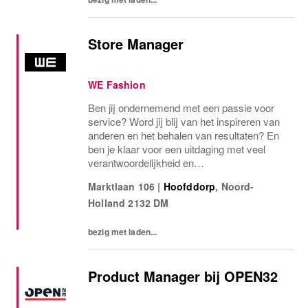
Store Manager
WE Fashion
Ben jij ondernemend met een passie voor
service? Word jij blij van het inspireren van
anderen en het behalen van resultaten? En
ben je klaar voor een uitdaging met veel
verantwoordelijkheid en
groeimogelijkheden? Haal dan alles uit de
Marktlaan 106
|
Hoofddorp
,
Noord-
kast als Store Manager bij WE Fashion en
Holland
2132 DM
take the lead in...
bezig met laden...
Product Manager bij OPEN32