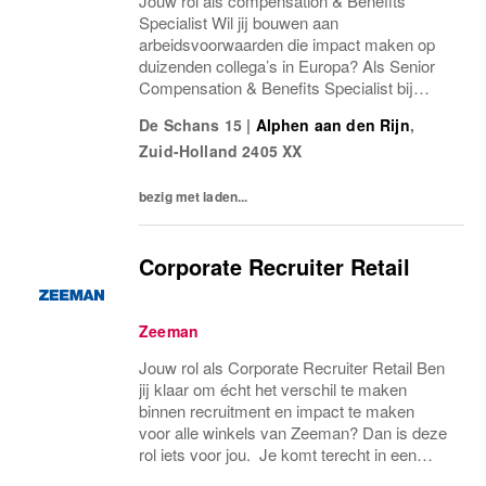
Jouw rol als compensation & Benefits
Specialist Wil jij bouwen aan
arbeidsvoorwaarden die impact maken op
duizenden collega’s in Europa? Als Senior
Compensation & Benefits Specialist bij
Zeeman krijg je de ruimte én
De Schans 15
|
Alphen aan den Rijn
,
verantwoordelijkheid om ons beloningsbeleid
Zuid-Holland
2405 XX
naar een hoger niveau te tillen. In...
bezig met laden...
Corporate Recruiter Retail
Zeeman
Jouw rol als Corporate Recruiter Retail Ben
jij klaar om écht het verschil te maken
binnen recruitment en impact te maken
voor alle winkels van Zeeman? Dan is deze
rol iets voor jou. Je komt terecht in een
betrokken team van vier recruiters,