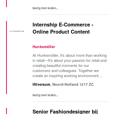
bezig met laden...
Internship E-Commerce -
Online Product Content
Hunkemöller
At Hunkemöller, it's about more than working
in retail—it's about your passion for retail and
creating beautiful moments for our
customers and colleagues. Together we
create an inspiring working environment
where everyone feels welcome, and
Hilversum
,
Noord-Holland
1217 ZC
successes are shared. Starting in
September 2026, you...
bezig met laden...
Senior Fashiondesigner bij