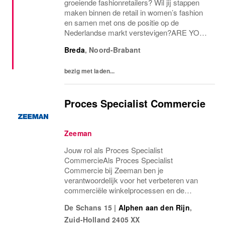
groeiende fashionretailers? Wil jij stappen
maken binnen de retail in women’s fashion
en samen met ons de positie op de
Nederlandse markt verstevigen?ARE YOU
THE ONE AND ONLY?Voor onze ONLY
Breda
,
Noord-Brabant
Store in Breda zijn we op zoek naar een
fulltime...
bezig met laden...
Proces Specialist Commercie
Zeeman
Jouw rol als Proces Specialist
CommercieAls Proces Specialist
Commercie bij Zeeman ben je
verantwoordelijk voor het verbeteren van
commerciële winkelprocessen en de
vertaling van het winkelboek naar de
De Schans 15
|
Alphen aan den Rijn
,
praktijk. Jij zorgt ervoor dat commerciële
Zuid-Holland
2405 XX
richtlijnen niet alleen duidelijk zijn, maar