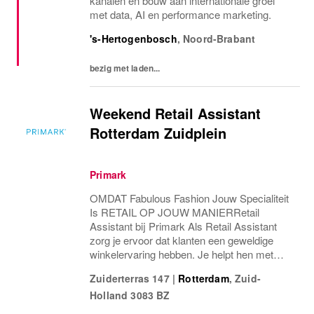
kanalen en bouw aan internationale groei
met data, AI en performance marketing.
's-Hertogenbosch
,
Noord-Brabant
bezig met laden...
Weekend Retail Assistant
Rotterdam Zuidplein
Primark
OMDAT Fabulous Fashion Jouw Specialiteit
Is RETAIL OP JOUW MANIERRetail
Assistant bij Primark Als Retail Assistant
zorg je ervoor dat klanten een geweldige
winkelervaring hebben. Je helpt hen met
maten, stijlen en aankopen, terwijl je de
Zuiderterras 147
|
Rotterdam
,
Zuid-
winkel netjes en overzichtelijk houdt. Bij de
Holland
3083 BZ
kassa bied je...