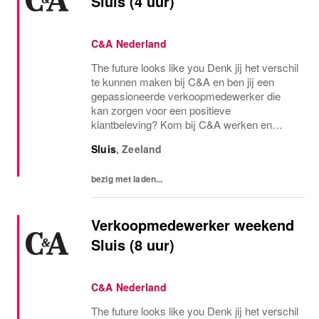
Sluis (4 uur)
C&A Nederland
The future looks like you Denk jij het verschil
te kunnen maken bij C&A en ben jij een
gepassioneerde verkoopmedewerker die
kan zorgen voor een positieve
klantbeleving? Kom bij C&A werken en
verdien boven de CAO. Jouw
Sluis
,
Zeeland
verantwoordelijkheden C&A is de fashion
retailer waar jij jouw energie en...
bezig met laden...
Verkoopmedewerker weekend
Sluis (8 uur)
C&A Nederland
The future looks like you Denk jij het verschil