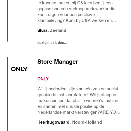
te kunnen maken bij C&A en ben jij een
gepassioneerde verkoopmedewerker die
kan zorgen voor een positieve
klantbeleving? Kom bij C&A werken en
verdien boven de CAO. Jouw
Sluis
,
Zeeland
verantwoordelijkheden C&A is de fashion
retailer waar jij jouw energie en...
bezig met laden...
Store Manager
ONLY
Wil jij onderdeel zijn van één van de snelst
groeiende fashionretailers? Wil jij stappen
maken binnen de retail in women’s fashion
en samen met ons de positie op de
Nederlandse markt verstevigen?ARE YOU
THE ONE AND ONLY?Voor onze ONLY
Heerhugowaard
,
Noord-Holland
Store in Heerhugowaard zijn we op zoek
naar een store manager...