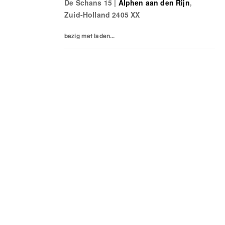
De Schans 15
|
Alphen aan den Rijn
,
waaronder de Recruitment Lead. Binnen het
Zuid-Holland
2405 XX
team ben jij...
bezig met laden...