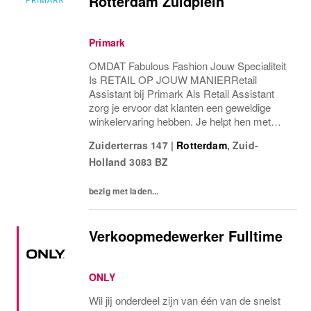
Rotterdam Zuidplein
Primark
OMDAT Fabulous Fashion Jouw Specialiteit
Is RETAIL OP JOUW MANIERRetail
Assistant bij Primark Als Retail Assistant
zorg je ervoor dat klanten een geweldige
winkelervaring hebben. Je helpt hen met
maten, stijlen en aankopen, terwijl je de
Zuiderterras 147
|
Rotterdam
,
Zuid-
winkel netjes en overzichtelijk houdt. Bij de
Holland
3083 BZ
kassa bied je...
bezig met laden...
Verkoopmedewerker Fulltime
ONLY
Wil jij onderdeel zijn van één van de snelst