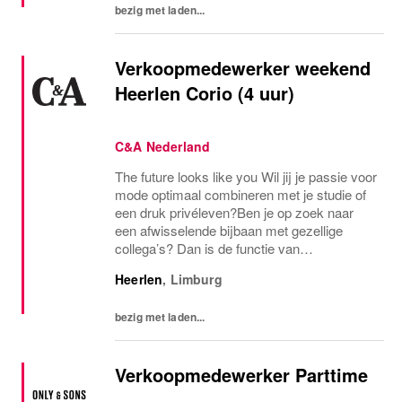
bezig met laden...
Verkoopmedewerker weekend
Heerlen Corio (4 uur)
C&A Nederland
The future looks like you Wil jij je passie voor
mode optimaal combineren met je studie of
een druk privéleven?Ben je op zoek naar
een afwisselende bijbaan met gezellige
collega’s? Dan is de functie van
verkoopmedewerker bij C&A echt iets voor
Heerlen
,
Limburg
jou! Als verkoopmedewerker bij C&A kom je
terecht in...
bezig met laden...
Verkoopmedewerker Parttime