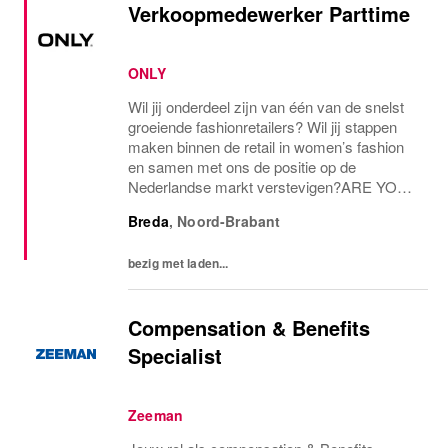
Verkoopmedewerker Parttime
ONLY
Wil jij onderdeel zijn van één van de snelst
groeiende fashionretailers? Wil jij stappen
maken binnen de retail in women’s fashion
en samen met ons de positie op de
Nederlandse markt verstevigen?ARE YOU
THE ONE AND ONLY?Voor onze ONLY
Breda
,
Noord-Brabant
Store in Breda zijn we op zoek naar een
parttime...
bezig met laden...
Compensation & Benefits
Specialist
Zeeman