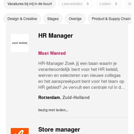
Vacatures bij mij in de buurt
Leeuwarden
0
Leiden
0
Via
Design & Creative
Stages
Overige
Product & Supply Chain
HR Manager
Most Wanted
HR-Manager Zoek jij een baan waarin je
verantwoordelijk bent voor het HR beleid,
werven en selecteren van nieuwe collegas
en het aanspreekpunt bent voor het team op
HR gebied? Je vervult een centrale rol in de
organisatie van Most Wanted. Je bent
Rotterdam
,
Zuid-Holland
verantwoordelijk voor het waarborgen van
het...
bezig met laden...
Store manager