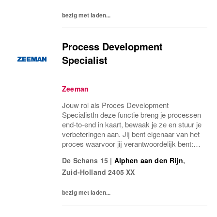
ook...
bezig met laden...
Process Development
Specialist
Zeeman
Jouw rol als Proces Development
SpecialistIn deze functie breng je processen
end-to-end in kaart, bewaak je ze en stuur je
verbeteringen aan. Jij bent eigenaar van het
proces waarvoor jij verantwoordelijk bent:
veranderingen worden pas doorgevoerd
De Schans 15
|
Alphen aan den Rijn
,
nadat jij ze hebt getoetst en afgestemd met...
Zuid-Holland
2405 XX
bezig met laden...