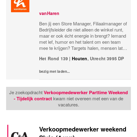
vanHaren
Ben jij een Store Manager, Filiaalmanager of
Bedrijfsleider die niet alleen de winkel runt,
maar er ook écht energie in brengt? Iemand
met lef, humor en het talent om een team
mee te krijgen? Targets halen, mensen laten
groeien en een winkel laten knallen, yes,
Het Rond 139
|
Houten
,
Utrecht
3995 DP
please! Dan zoeken wij jou.Bij...
bezig met laden...
Je zoekopdracht
Verkoopmedewerker Parttime Weekend
- Tijdelijk contract
kwam niet overeen met een van de
vacatures.
Verkoopmedewerker weekend