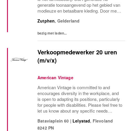
generatie toonaangevend op het gebied van
modieuze en betaalbare kleding. Door mens
en planeet op de eerste plaats te zetten,
Zutphen
,
Gelderland
bepalen wij de toon voor de mode-industrie...
bezig met laden...
Verkoopmedewerker 20 uren
(m/v/x)
American Vintage
American Vintage is committed to and
encourages diversity in the workplace, and
is open to adapting its positions, particularly
for people with disabilities. Please feel free to
let us know about any specific needs
(accessibility, working hours, etc.) so that we
Bataviaplein 60
|
Lelystad
,
Flevoland
can provide the most suitable...
8242 PN