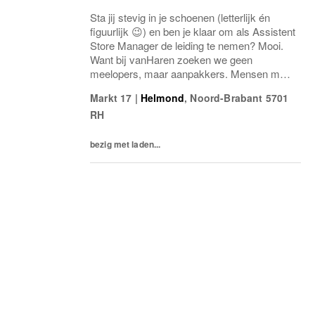
Sta jij stevig in je schoenen (letterlijk én
figuurlijk 😉) en ben je klaar om als Assistent
Store Manager de leiding te nemen? Mooi.
Want bij vanHaren zoeken we geen
meelopers, maar aanpakkers. Mensen met
energie, lef en een flinke dosis
Markt 17
|
Helmond
,
Noord-Brabant
5701
retailgevoel.Als Assistent Store Manager
RH
ben jij de...
bezig met laden...