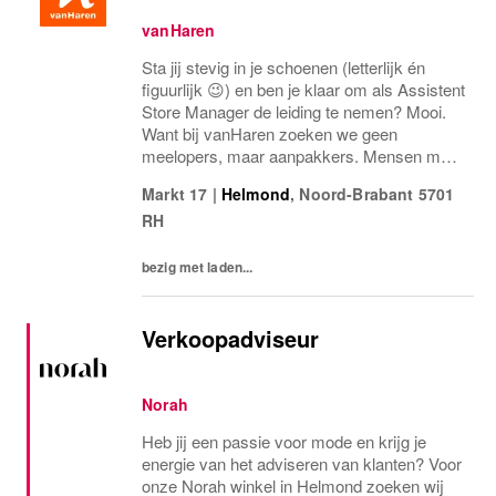
vanHaren
Sta jij stevig in je schoenen (letterlijk én
figuurlijk 😉) en ben je klaar om als Assistent
Store Manager de leiding te nemen? Mooi.
Want bij vanHaren zoeken we geen
meelopers, maar aanpakkers. Mensen met
energie, lef en een flinke dosis
Markt 17
|
Helmond
,
Noord-Brabant
5701
retailgevoel.Als Assistent Store Manager
RH
ben jij de...
bezig met laden...
Verkoopadviseur
Norah
Heb jij een passie voor mode en krijg je
energie van het adviseren van klanten? Voor
onze Norah winkel in Helmond zoeken wij