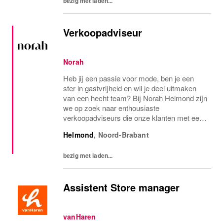
bezig met laden...
Verkoopadviseur
Norah
Heb jij een passie voor mode, ben je een
ster in gastvrijheid en wil je deel uitmaken
van een hecht team? Bij Norah Helmond zijn
we op zoek naar enthousiaste
verkoopadviseurs die onze klanten met een
oprechte glimlach helpen stralen in de
Helmond
,
Noord-Brabant
perfecte outfit! Of je nu parttime, in het
weekend of als...
bezig met laden...
Assistent Store manager
vanHaren