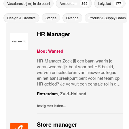
Vacatures bij mij in de buurt
Amsterdam
392
Lelystad
177
Design & Creative
Stages
Overige
Product & Supply Chain
HR Manager
Most Wanted
HR-Manager Zoek jij een baan waarin je
verantwoordelijk bent voor het HR beleid,
werven en selecteren van nieuwe collegas
en het aanspreekpunt bent voor het team op
HR gebied? Je vervult een centrale rol in de
organisatie van Most Wanted. Je bent
Rotterdam
,
Zuid-Holland
verantwoordelijk voor het waarborgen van
het...
bezig met laden...
Store manager