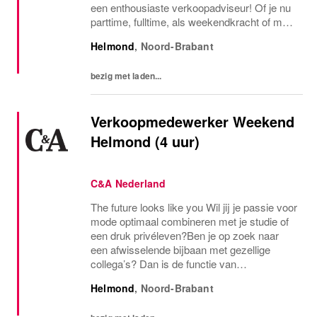
een enthousiaste verkoopadviseur! Of je nu
parttime, fulltime, als weekendkracht of met
een andere beschikbaarheid wilt werken –
Helmond
,
Noord-Brabant
we kijken samen met de storemanager
naar...
bezig met laden...
Verkoopmedewerker Weekend
Helmond (4 uur)
C&A Nederland
The future looks like you Wil jij je passie voor
mode optimaal combineren met je studie of
een druk privéleven?Ben je op zoek naar
een afwisselende bijbaan met gezellige
collega’s? Dan is de functie van
verkoopmedewerker bij C&A echt iets voor
Helmond
,
Noord-Brabant
jou! Als verkoopmedewerker bij C&A kom je
terecht in...