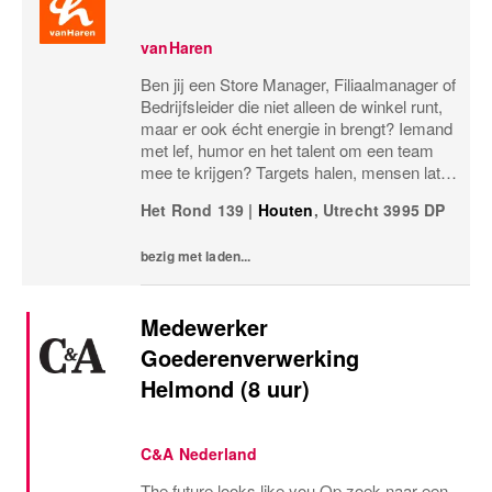
vanHaren
Ben jij een Store Manager, Filiaalmanager of
Bedrijfsleider die niet alleen de winkel runt,
maar er ook écht energie in brengt? Iemand
met lef, humor en het talent om een team
mee te krijgen? Targets halen, mensen laten
groeien en een winkel laten knallen, yes,
Het Rond 139
|
Houten
,
Utrecht
3995 DP
please! Dan zoeken wij jou.Bij...
bezig met laden...
Medewerker
Goederenverwerking
Helmond (8 uur)
C&A Nederland
The future looks like you Op zoek naar een