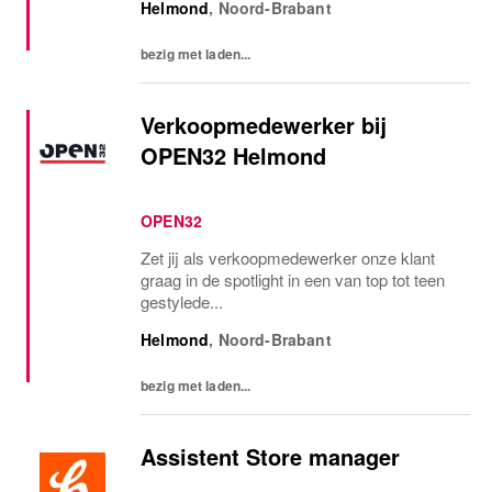
Helmond
,
Noord-Brabant
bepalen wij de toon voor demode-industrie
om...
bezig met laden...
Verkoopmedewerker bij
OPEN32 Helmond
OPEN32
Zet jij als verkoopmedewerker onze klant
graag in de spotlight in een van top tot teen
gestylede...
Helmond
,
Noord-Brabant
bezig met laden...
Assistent Store manager