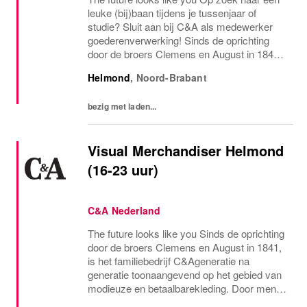
leuke (bij)baan tijdens je tussenjaar of
studie? Sluit aan bij C&A als medewerker
goederenverwerking! Sinds de oprichting
door de broers Clemens en August in 1841,
is het familiebedrijf C&A generatie na
Helmond
,
Noord-Brabant
generatie toonaangevend op het gebied van
modieuze...
bezig met laden...
Visual Merchandiser Helmond
(16-23 uur)
C&A Nederland
The future looks like you Sinds de oprichting
door de broers Clemens en August in 1841,
is het familiebedrijf C&Ageneratie na
generatie toonaangevend op het gebied van
modieuze en betaalbarekleding. Door mens
en planeet op de eerste plaats te zetten,