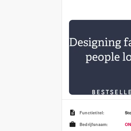
Functietitel
:
St
Bedrijfsnaam
:
ON