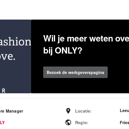
Wil je meer weten ov
bij ONLY?
Bezoek de werkgeverspagina
Lee
ore Manager
Locatie
:
LY
Regio
:
Frie