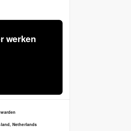
er werken
uwarden
sland
,
Netherlands