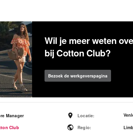
Wil je meer weten ov
bij Cotton Club?
Bezoek de werkgeverspagina
Venl
ore Manager
Locatie
:
tton Club
Regio
:
Lim