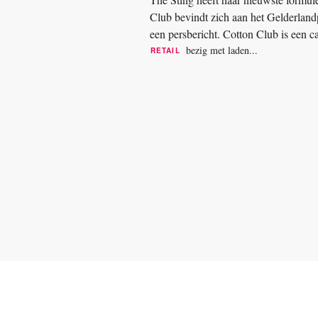
Club bevindt zich aan het Gelderlandp
een persbericht. Cotton Club is een
The Sting en Costes...
bezig met laden...
RETAIL