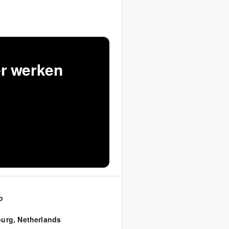
er werken
o
burg
,
Netherlands