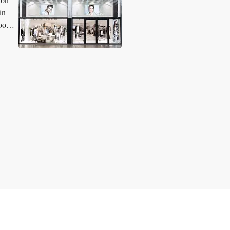
in
 ook