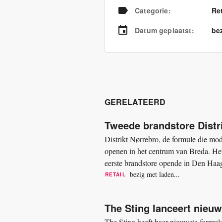
Categorie
:
Re
Datum geplaatst
:
bez
GERELATEERD
Tweede brandstore Distr
Distrikt Nørrebro, de formule die mo
openen in het centrum van Breda. Het
eerste brandstore opende in Den Haag.
meer dan een jaar...
bezig met laden...
RETAIL
The Sting lanceert nieu
The Sting heeft haar nieuwste formul