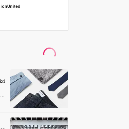
ionUnited
kel
ton