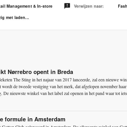
tail Management & In-store
Verwijzen naar
:
Fash
ig met laden...
ikt Nørrebro opent in Breda
deketen The Sting in het najaar van 2017 lanceerde, zal een nieuwe win
 wordt de tweede vestiging van het merk, dat afgelopen november haar
 De nieuwste winkel van het label zal openen in het pand waar tot iets
we formule in Amsterdam
e Cotton Club gelanceerd in Amsterdam. De allereerste winkel van Cot