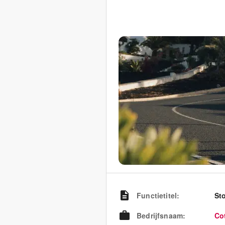
Functietitel
:
St
Bedrijfsnaam
:
Co