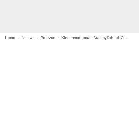
Home
Nieuws
Beurzen
Kindermodebeurs SundaySchool: Orders schrijven en naamsbekendheid creëren