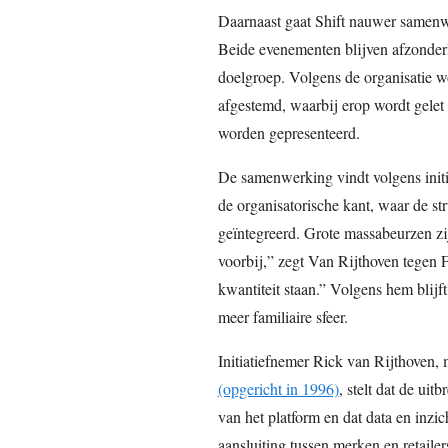
Daarnaast gaat Shift nauwer samenw
Beide evenementen blijven afzonderl
doelgroep. Volgens de organisatie 
afgestemd, waarbij erop wordt gelet 
worden gepresenteerd.
De samenwerking vindt volgens initi
de organisatorische kant, waar de st
geïntegreerd. Grote massabeurzen zijn
voorbij,” zegt Van Rijthoven tegen F
kwantiteit staan.” Volgens hem blijf
meer familiaire sfeer.
Initiatiefnemer Rick van Rijthoven
(opgericht in 1996)
, stelt dat de ui
van het platform en dat data en inz
aansluiting tussen merken en retailer