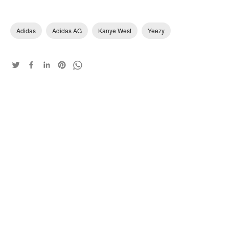
Adidas
Adidas AG
Kanye West
Yeezy