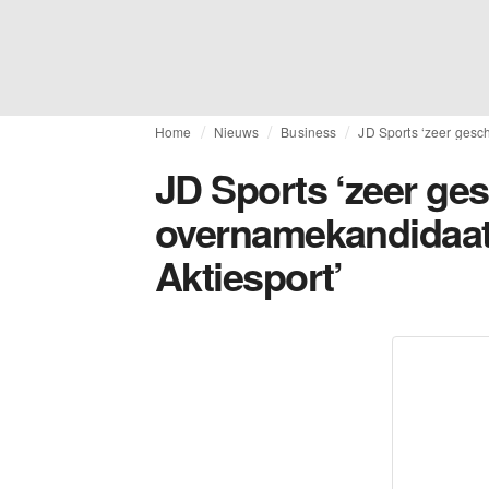
Home
Nieuws
Business
JD Sports ‘zeer gesc
JD Sports ‘zeer ges
overnamekandidaat
Aktiesport’