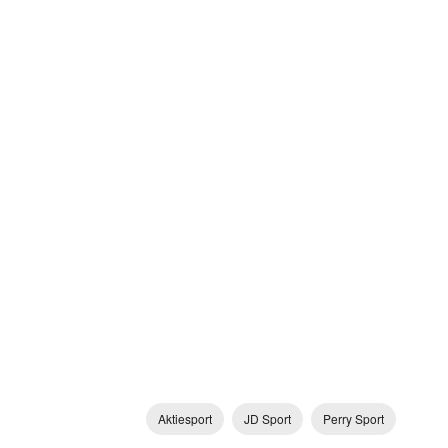
Aktiesport
JD Sport
Perry Sport