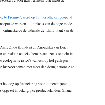
bezoekers ervoor naar Arnhem. Dat meldt de
able to Promise’, werd op 13 mei officieel geopend
nceptuele werken — in plaats van de hoge mode
— ontmaskerde de biënnale de ‘shiny’ kant van de
, Anne Zhou (Londen) en Anouchka van Driel
 en raakten actuele thema's aan, zoals onrecht in
de ecologische risico’s van een op hol geslagen
e hiervoor samen met meer dan dertig nationale en
et het oog op financiering voor komende jaren,
s opgezet in belangrijke productielanden: Ghana,