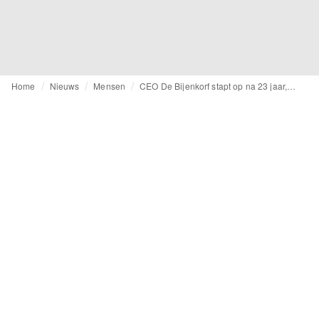
Home
Nieuws
Mensen
CEO De Bijenkorf stapt op na 23 jaar, nieuwe directeur staat klaar