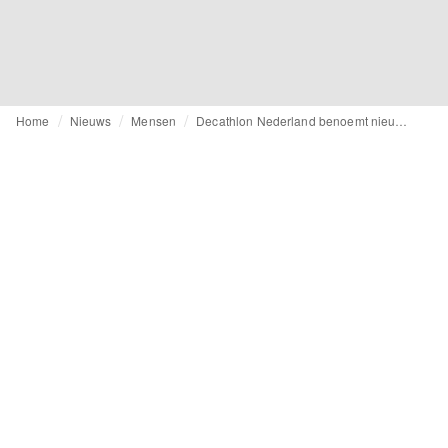
Home
Nieuws
Mensen
Decathlon Nederland benoemt nieuwe Circular Lead