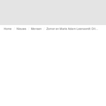
Home
Nieuws
Mensen
Zomer en Marie Adam-Leenaerdt: Dit zijn de finalisten van de ANDAM-wedstrijd 2026