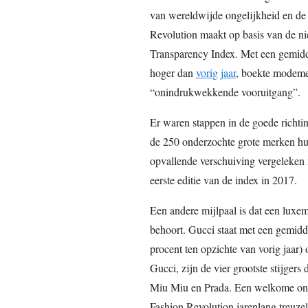
van wereldwijde ongelijkheid en de k
Revolution maakt op basis van de nie
Transparency Index. Met een gemidde
hoger dan
vorig jaar
, boekte modeme
“onindrukwekkende vooruitgang”.
Er waren stappen in de goede richti
de 250 onderzochte grote merken hun 
opvallende verschuiving vergeleken 
eerste editie van de index in 2017.
Een andere mijlpaal is dat een luxem
behoort. Gucci staat met een gemidde
procent ten opzichte van vorig jaar
Gucci, zijn de vier grootste stijgers
Miu Miu en Prada. Een welkome ont
Fashion Revolution jarenlang treuzel