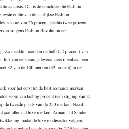
limaatcrisis. Dat is de conclusie die Fashion
uwste editie van de jaarlijkse Fashion
lde score van 26 procent, slechts twee procent
rken volgens Fashion Revolution een
ng. Zo maakte meer dan de helft (52 procent) van
lijst van eersterangs leveranciers openbaar, een
met 32 van de 100 merken (32 procent) in de
erk voor het eerst tot de best scorende merken
lde score van tachtig procent (een stijging van 21
) op de tweede plaats van de 250 merken. Naast
 dit jaar allemaal luxe merken: Armani, Jil Sander,
wikkeling, nadat de luxe modesector volgens
de op het gebied van transparantie. “Dit laat zien