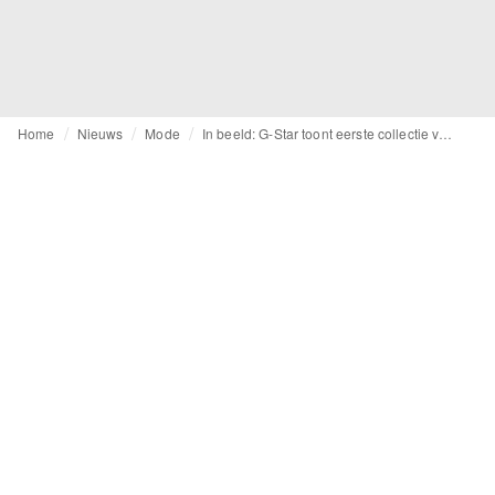
Home
Nieuws
Mode
In beeld: G-Star toont eerste collectie van nieuwe creatief directeuren