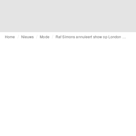
Home
Nieuws
Mode
Raf Simons annuleert show op London Fashion Week na overlijden Queen Elizabeth