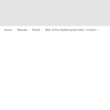
Home
Nieuws
Retail
Mall of the Netherlands trekt 1 miljoen bezoekers per maand